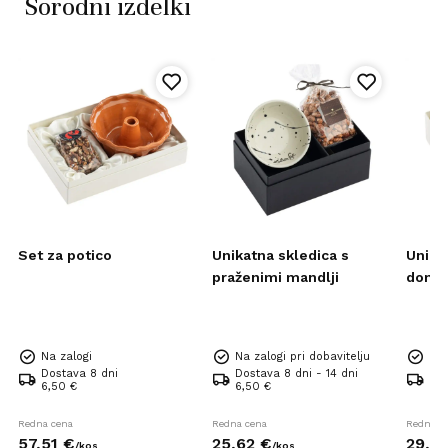
Sorodni izdelki
Set za potico
Unikatna skledica s
Unika
praženimi mandlji
domač
Na zalogi
Na zalogi pri dobavitelju
Na 
Dostava 8 dni
Dostava 8 dni - 14 dni
Dos
6,50 €
6,50 €
6,5
Redna cena
Redna cena
Redna c
57,
51
€
25,
62
€
29,
0
/
kos
/
kos