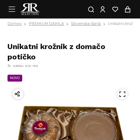
Domov
PREMIUM DARILA
Slovenska darila
Unikatni krožnik
Unikatni krožnik z domačo
potičko
Št. izdelka: K25-166
NOVO