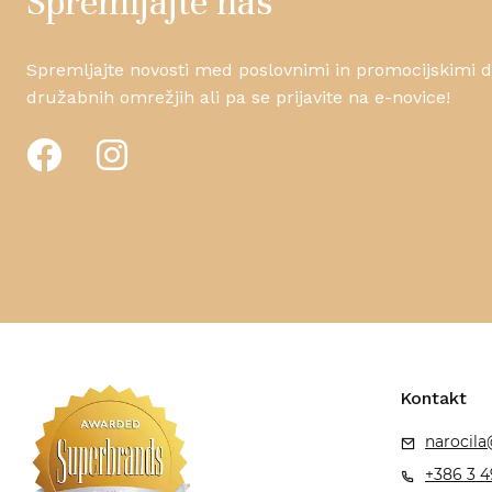
Spremljajte nas
Spremljajte novosti med poslovnimi in promocijskimi da
družabnih omrežjih ali pa se prijavite na e-novice!
Kontakt
narocila
+386 3 4