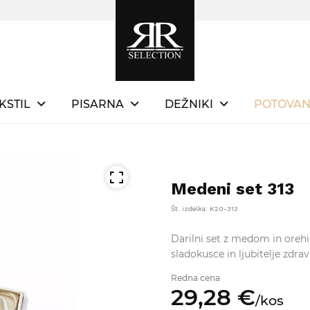
KSTIL
PISARNA
DEŽNIKI
POTOVAN
Medeni set 313
Št. izdelka: K20-313
Darilni set z medom in orehi
sladokusce in ljubitelje zdra
Redna cena
29,
28
€
/
kos