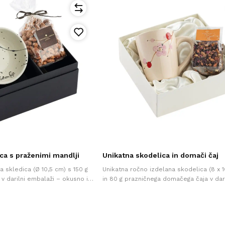
ca s praženimi mandlji
Unikatna skodelica in domači čaj
 skledica (Ø 10,5 cm) s 150 g
Unikatna ročno izdelana skodelica (8 x 1
v darilni embalaži – okusno in
in 80 g prazničnega domačega čaja v dari
ilo za vsako priložnost.
embalaži – popolno darilo za ljubitelje 
napitkov.