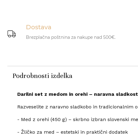
Dostava
Brezplačna poštnina za nakupe nad 500€.
Podrobnosti izdelka
Darilni set z medom in orehi – naravna sladkost
Razveselite z naravno sladkobo in tradicionalnim o
- Med z orehi (450 g) – skrbno izbran slovenski m
- Žličko za med – estetski in praktični dodatek