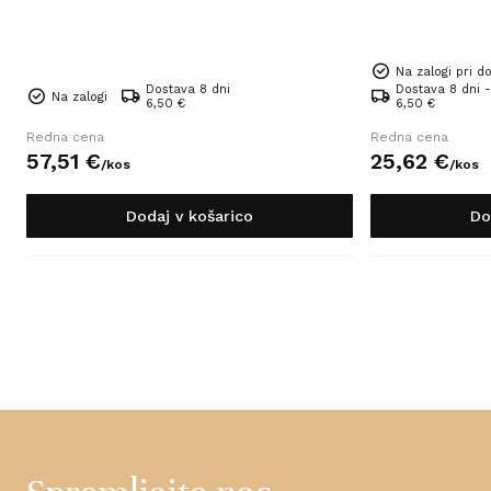
Na zalogi pri do
Dostava 8 dni
Dostava 8 dni -
Na zalogi
6,50 €
6,50 €
Redna cena
Redna cena
57,
51
€
25,
62
€
/
kos
/
kos
Dodaj v košarico
Do