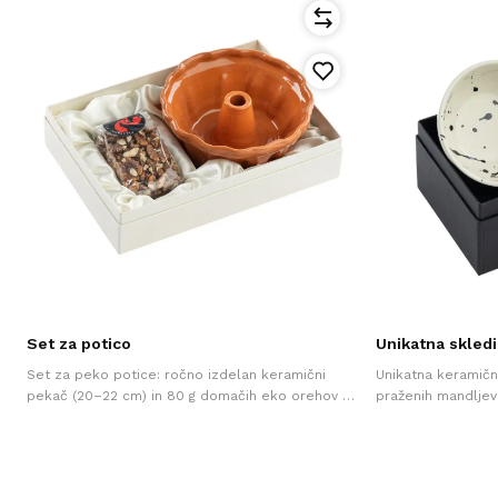
)
Set za potico
Unikatna skledi
Set za peko potice: ročno izdelan keramični
Unikatna keramična
pekač (20–22 cm) in 80 g domačih eko orehov v
praženih mandljev 
darilni embalaži. Popolno darilo za ljubitelje
ročno izdelano dar
peke!