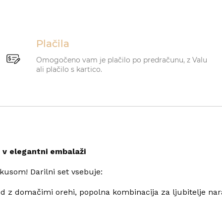
Plačila
Omogočeno vam je plačilo po predračunu, z Valu
ali plačilo s kartico.
 v elegantni embalaži
kusom! Darilni set vsebuje:
ed z domačimi orehi, popolna kombinacija za ljubitelje na