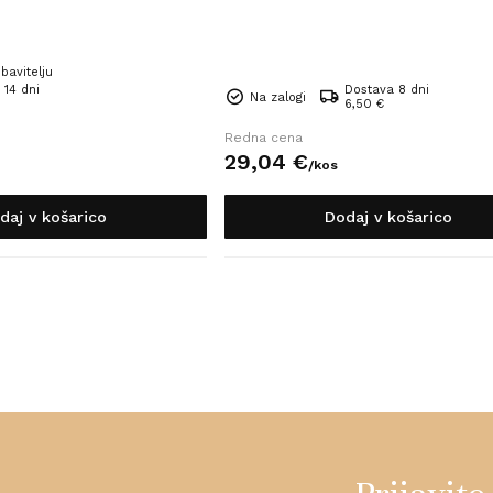
bavitelju
 14 dni
Dostava 8 dni
Na zalogi
6,50 €
Redna cena
29,
04
€
/
kos
daj v košarico
Dodaj v košarico