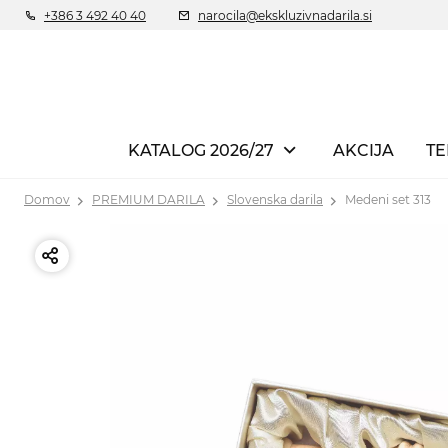
+386 3 492 40 40
narocila@ekskluzivnadarila.si
KATALOG 2026/27
AKCIJA
TE
Domov
PREMIUM DARILA
Slovenska darila
Medeni set 313