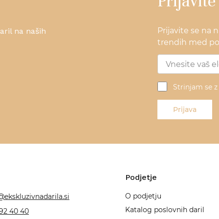
Prijavite
Prijavite se na 
ril na naših
trendih med pos
Strinjam se 
Prijava
Podjetje
O podjetju
@ekskluzivnadarila.si
Katalog poslovnih daril
92 40 40