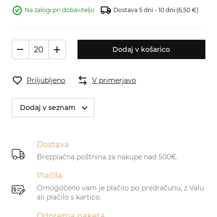
Na zalogi pri dobavitelju
Dostava 5 dni - 10 dni
(6,50 €)
Dodaj v košarico
Priljubljeno
V primerjavo
Dodaj v seznam
Dostava
Brezplačna poštnina za nakupe nad 500€.
Plačila
Omogočeno vam je plačilo po predračunu, z Valu
ali plačilo s kartico.
Odprema paketa