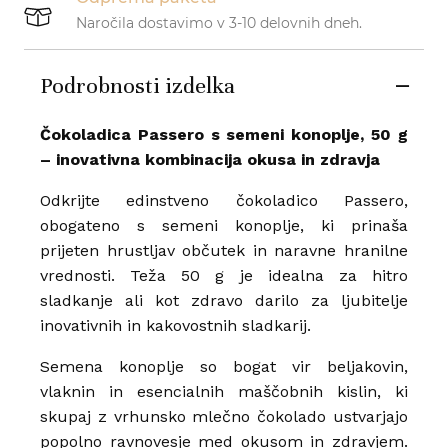
Naročila dostavimo v 3-10 delovnih dneh.
Podrobnosti izdelka
Čokoladica Passero s semeni konoplje, 50 g
– inovativna kombinacija okusa in zdravja
Odkrijte edinstveno čokoladico Passero,
obogateno s semeni konoplje, ki prinaša
prijeten hrustljav občutek in naravne hranilne
vrednosti. Teža 50 g je idealna za hitro
sladkanje ali kot zdravo darilo za ljubitelje
inovativnih in kakovostnih sladkarij.
Semena konoplje so bogat vir beljakovin,
vlaknin in esencialnih maščobnih kislin, ki
skupaj z vrhunsko mlečno čokolado ustvarjajo
popolno ravnovesje med okusom in zdravjem.