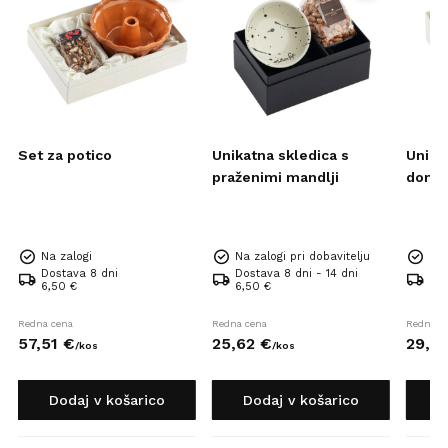
Set za potico
Unikatna skledica s
Unika
praženimi mandlji
domač
Na zalogi
Na zalogi pri dobavitelju
Na 
Dostava 8 dni
Dostava 8 dni - 14 dni
Dos
6,50 €
6,50 €
6,5
Redna cena
Redna cena
Redna c
57,
51
€
25,
62
€
29,
0
/
kos
/
kos
Dodaj v košarico
Dodaj v košarico
D