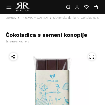
Domov
PREMIUM DARILA
Slovenska darila
Čokoladica s sem
Čokoladica s semeni konoplje
Št. izdelka: K22-442