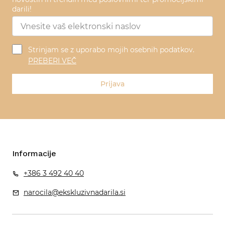
darili!
Strinjam se z uporabo mojih osebnih podatkov.
PREBERI VEČ
Prijava
Informacije
+386 3 492 40 40
narocila@ekskluzivnadarila.si