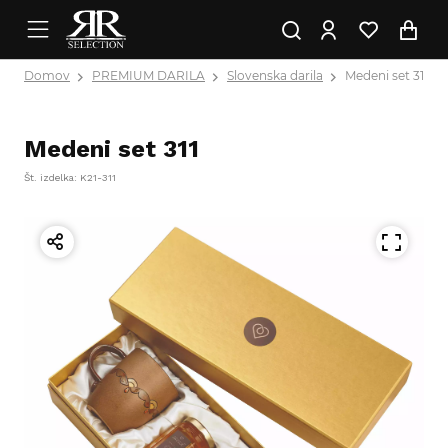
Domov
PREMIUM DARILA
Slovenska darila
Medeni set 311
Medeni set 311
Št. izdelka: K21-311