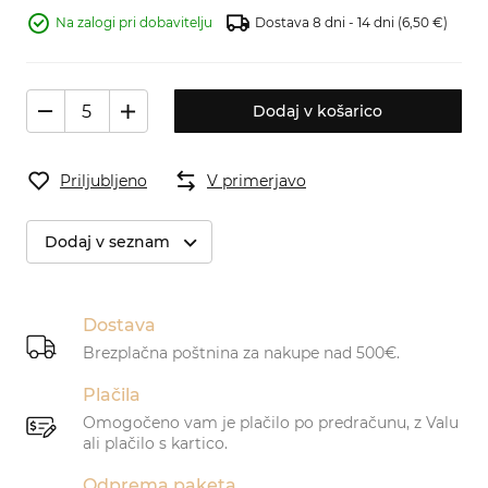
Na zalogi pri dobavitelju
Dostava 8 dni - 14 dni
(6,50 €)
Dodaj v košarico
Priljubljeno
V primerjavo
Dodaj v seznam
Dostava
Brezplačna poštnina za nakupe nad 500€.
Plačila
Omogočeno vam je plačilo po predračunu, z Valu
ali plačilo s kartico.
Odprema paketa