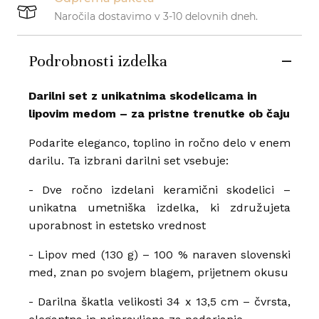
Naročila dostavimo v 3-10 delovnih dneh.
Podrobnosti izdelka
Darilni set z unikatnima skodelicama in
lipovim medom – za pristne trenutke ob čaju
Podarite eleganco, toplino in ročno delo v enem
darilu. Ta izbrani darilni set vsebuje:
- Dve ročno izdelani keramični skodelici –
unikatna umetniška izdelka, ki združujeta
uporabnost in estetsko vrednost
- Lipov med (130 g) – 100 % naraven slovenski
med, znan po svojem blagem, prijetnem okusu
- Darilna škatla velikosti 34 x 13,5 cm – čvrsta,