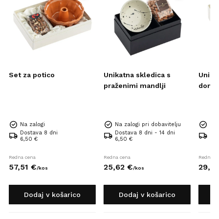
Set za potico
Unikatna skledica s
Unika
praženimi mandlji
domač
Na zalogi
Na zalogi pri dobavitelju
Na 
Dostava 8 dni
Dostava 8 dni - 14 dni
Dos
6,50 €
6,50 €
6,5
Redna cena
Redna cena
Redna c
57,
51
€
25,
62
€
29,
0
/
kos
/
kos
Dodaj v košarico
Dodaj v košarico
D