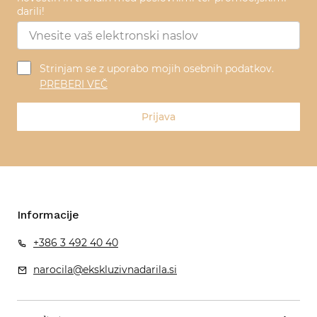
darili!
Strinjam se z uporabo mojih osebnih podatkov.
PREBERI VEČ
Prijava
Informacije
+386 3 492 40 40
narocila@ekskluzivnadarila.si