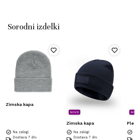
Sorodni izdelki
Zimska kapa
NOVO
NOVO
Zimska kapa
Plete
Na zalogi
Na zalogi
Na 
Dostava 7 dni
Dostava 7 dni
Dos