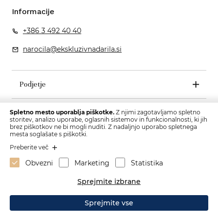
Informacije
+386 3 492 40 40
narocila@ekskluzivnadarila.si
Podjetje
Pogoji poslovanja
Spletno mesto uporablja piškotke.
Z njimi zagotavljamo spletno
storitev, analizo uporabe, oglasnih sistemov in funkcionalnosti, ki jih
brez piškotkov ne bi mogli nuditi. Z nadaljnjo uporabo spletnega
mesta soglašate s piškotki.
Preberite več
Obvezni
Marketing
Statistika
Sprejmite izbrane
Sprejmite vse
Izdelava spletne strani: Sitexo.com