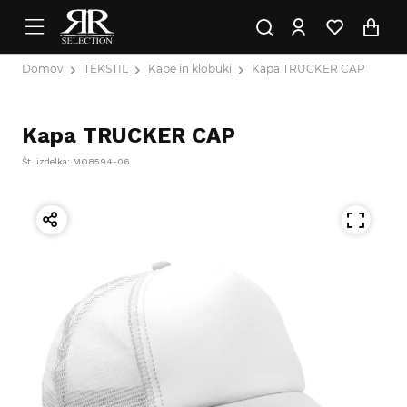
Domov
TEKSTIL
Kape in klobuki
Kapa TRUCKER CAP
Kapa TRUCKER CAP
Št. izdelka: MO8594-06