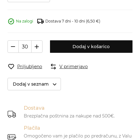
Na zalogi
Dostava 7 dni - 10 dni
(6,50 €)
Dodaj v košarico
Priljubljeno
V primerjavo
Dodaj v seznam
Dostava
Brezplačna poštnina za nakupe nad 500€.
Plačila
Omogočeno vam je plačilo po predračunu, z Valu