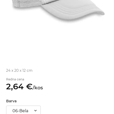
24 x 20 x 12 cm
Redna cena
2,
64
€
/
kos
Barva
06-Bela