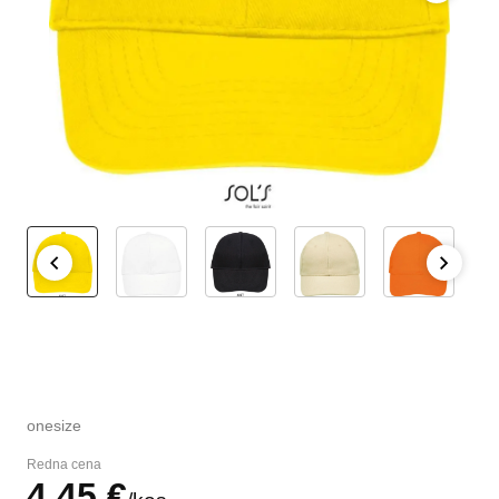
onesize
Redna cena
4,
45
€