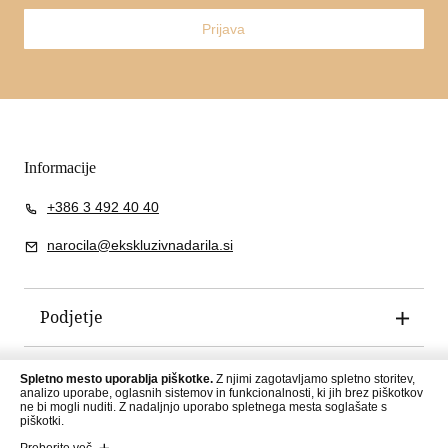
Prijava
Informacije
+386 3 492 40 40
narocila@ekskluzivnadarila.si
Podjetje
Pogoji poslovanja
Spletno mesto uporablja piškotke.
Z njimi zagotavljamo spletno storitev,
analizo uporabe, oglasnih sistemov in funkcionalnosti, ki jih brez piškotkov
ne bi mogli nuditi. Z nadaljnjo uporabo spletnega mesta soglašate s
piškotki.
Preberite več