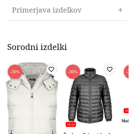
Primerjava izdelkov
Sorodni izdelki
-30
-30
-35
%
%
Akcija
Moška
Akcija