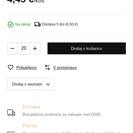
/
kos
Na zalogi
Dostava 5 dni
(6,50 €)
Dodaj v košarico
Priljubljeno
V primerjavo
Dodaj v seznam
Dostava
Brezplačna poštnina za nakupe nad 500€.
Plačila