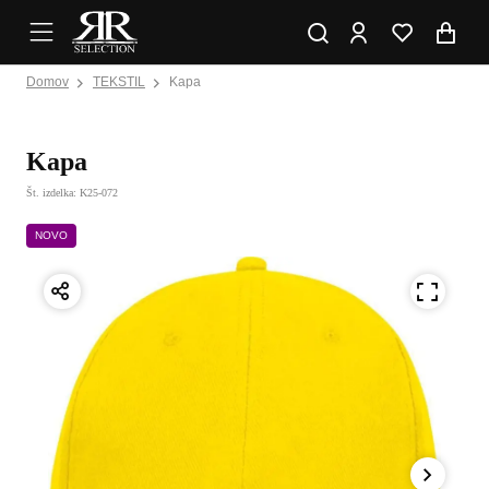
Domov
TEKSTIL
Kapa
Kapa
Št. izdelka: K25-072
NOVO