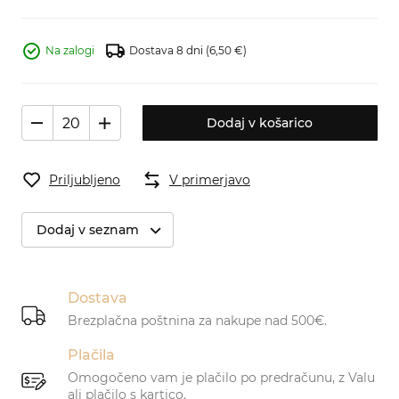
Na zalogi
Dostava 8 dni
(6,50 €)
Dodaj v košarico
Priljubljeno
V primerjavo
Dodaj v seznam
Dostava
Brezplačna poštnina za nakupe nad 500€.
Plačila
Omogočeno vam je plačilo po predračunu, z Valu
ali plačilo s kartico.