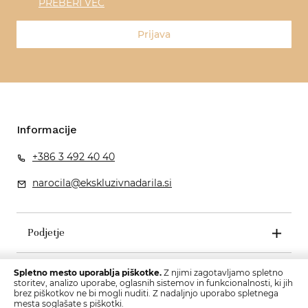
PREBERI VEČ
Prijava
Informacije
+386 3 492 40 40
narocila@ekskluzivnadarila.si
Podjetje
Pogoji poslovanja
Spletno mesto uporablja piškotke.
Z njimi zagotavljamo spletno
storitev, analizo uporabe, oglasnih sistemov in funkcionalnosti, ki jih
brez piškotkov ne bi mogli nuditi. Z nadaljnjo uporabo spletnega
mesta soglašate s piškotki.