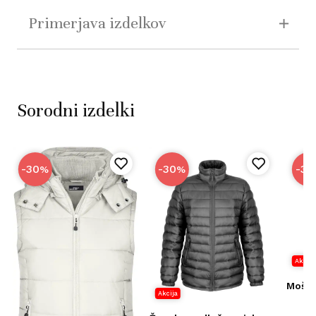
Primerjava izdelkov
Sorodni izdelki
-30
-30
-35
%
%
Akcija
Moška
Akcija