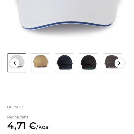
onesize
Redna cena
4,
71
€
/
kos