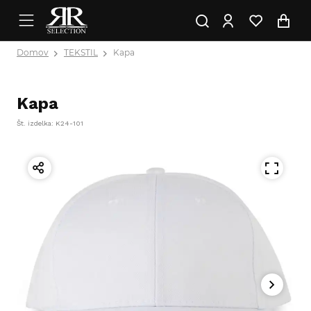
Domov
TEKSTIL
Kapa
Kapa
Št. izdelka: K24-101