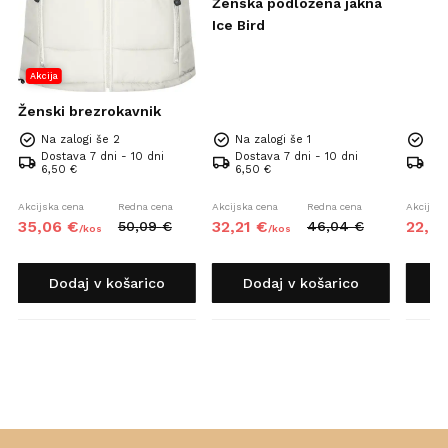
Ženska podložena jakna
Ice Bird
Akcija
Ženski brezrokavnik
Na zalogi še 2
Na zalogi še 1
Na 
Dostava 7 dni - 10 dni
Dostava 7 dni - 10 dni
Dos
6,50 €
6,50 €
6,5
Akcijska cena
Redna cena
Akcijska cena
Redna cena
Akcijska
35,
06
€
32,
21
€
22,
4
50,
09
€
46,
04
€
/
kos
/
kos
Dodaj v košarico
Dodaj v košarico
D