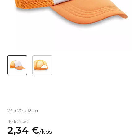
24 x 20 x 12 cm
Redna cena
2,
34
€
/
kos