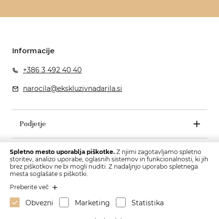
Informacije
+386 3 492 40 40
narocila@ekskluzivnadarila.si
Podjetje
Pogoji poslovanja
Spletno mesto uporablja piškotke.
Z njimi zagotavljamo spletno
storitev, analizo uporabe, oglasnih sistemov in funkcionalnosti, ki jih
brez piškotkov ne bi mogli nuditi. Z nadaljnjo uporabo spletnega
mesta soglašate s piškotki.
Preberite več
Obvezni
Marketing
Statistika