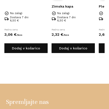
Zimska kapa
Plete
Na zalogi
Na zalogi
Na 
Dostava 7 dni
Dostava 7 dni
Dos
6,50 €
6,50 €
6,5
Redna cena
Redna cena
Redna c
3,
06
€
2,
32
€
2,
64
/
kos
/
kos
Dodaj v košarico
Dodaj v košarico
D
Spremljajte nas