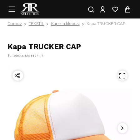
Domov
TEKSTIL
Kape in klobuki
Kapa TRUCKER CAP
Kapa TRUCKER CAP
Št. izdelka: MO8594-71