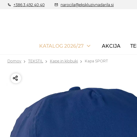
+386 3 492 40 40
narocila@ekskluzivnadarila.si
KATALOG 2026/27
AKCIJA
TE
Domov
TEKSTIL
Kape in klobuki
Kapa SPORT