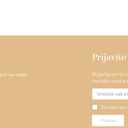
Prijavite
Prijavite se na 
ril na naših
trendih med pos
Strinjam se 
Prijava