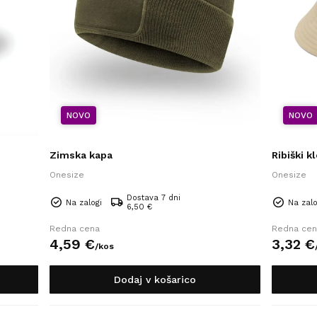
NOVO
NOVO
Zimska kapa
Ribiški k
Onesize
Onesize
Dostava 7 dni
Na zalogi
Na zalo
6,50 €
Redna cena
Redna cen
4,
59
€
3,
32
€
/
kos
Dodaj v košarico