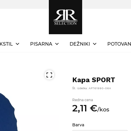
KSTIL
PISARNA
DEŽNIKI
POTOVAN
Kapa SPORT
Št. izdelka: AP761990-06A
Redna cena
2,
11
€
/
kos
Barva