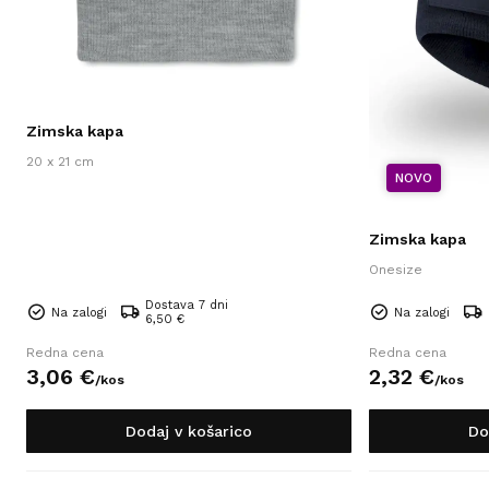
Zimska kapa
20 x 21 cm
NOVO
Zimska kapa
Onesize
Dostava 7 dni
Na zalogi
Na zalogi
6,50 €
Redna cena
Redna cena
3,
06
€
2,
32
€
/
kos
/
kos
Dodaj v košarico
Do