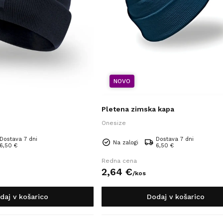
NOVO
Pletena zimska kapa
Onesize
Dostava 7 dni
Dostava 7 dni
Na zalogi
6,50 €
6,50 €
Redna cena
2,
64
€
/
kos
daj v košarico
Dodaj v košarico