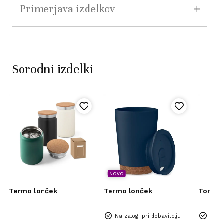
Primerjava izdelkov
Sorodni izdelki
NOVO
Termo lonček
Termo lonček
Torba
Na zalogi pri dobavitelju
Na 