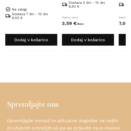
Dostava 5 dni - 10 dni
Dos
6,50 €
6,5
Na zalogi
Dostava 7 dni - 10 dni
Redna cena
Redna c
6,50 €
3,
59
€
7,
09
/
kos
Dodaj v košarico
Dodaj v košarico
D
Spremljajte nas
Spremljajte novosti in aktualne dogodke na naših
družabnih omrežjih ali pa se prijavite na e-novice!