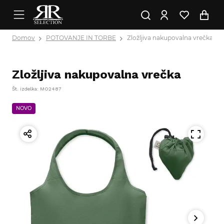
Domov
POTOVANJE IN TORBE
Zložljiva nakupovalna vrečka
Zložljiva nakupovalna vrečka
Št. izdelka: MO2487
NOVO