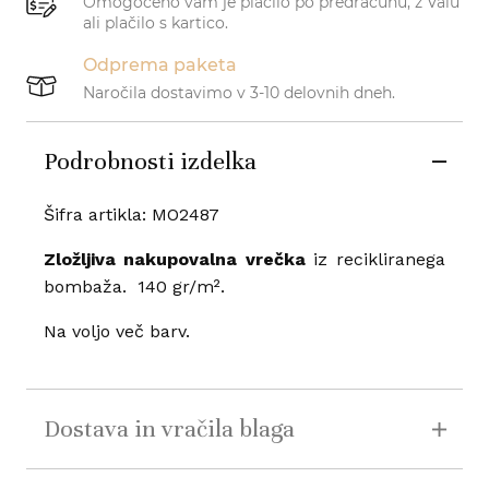
Omogočeno vam je plačilo po predračunu, z Valu
ali plačilo s kartico.
Odprema paketa
Naročila dostavimo v 3-10 delovnih dneh.
Podrobnosti izdelka
Šifra artikla: MO2487
Zložljiva nakupovalna vrečka
iz recikliranega
bombaža. 140
gr/m².
Na voljo več barv.
Dostava in vračila blaga