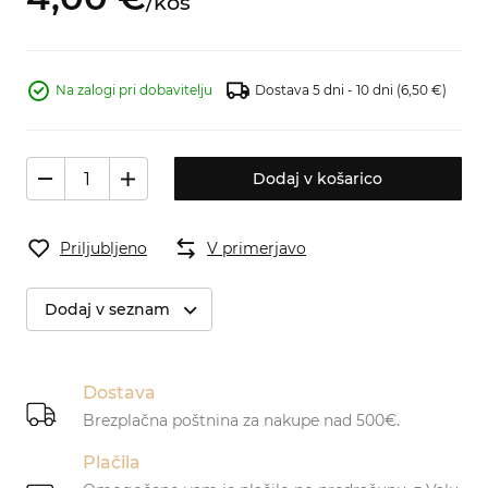
/
kos
Na zalogi pri dobavitelju
Dostava 5 dni - 10 dni
(6,50 €)
Dodaj v košarico
Priljubljeno
V primerjavo
Dodaj v seznam
Dostava
Brezplačna poštnina za nakupe nad 500€.
Plačila