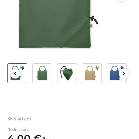
38 x 40 cm
Redna cena
4,
00
€