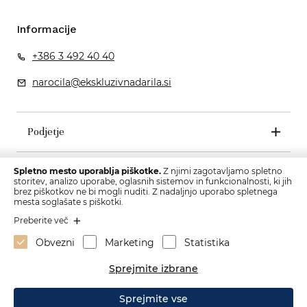
Informacije
+386 3 492 40 40
narocila@ekskluzivnadarila.si
Podjetje
Pogoji poslovanja
Spletno mesto uporablja piškotke.
Z njimi zagotavljamo spletno
storitev, analizo uporabe, oglasnih sistemov in funkcionalnosti, ki jih
brez piškotkov ne bi mogli nuditi. Z nadaljnjo uporabo spletnega
mesta soglašate s piškotki.
Preberite več
Obvezni
Marketing
Statistika
Sprejmite izbrane
Sprejmite vse