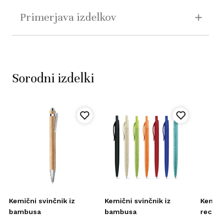
Primerjava izdelkov
Sorodni izdelki
Kemični svinčnik iz
Kemični svinčnik iz
Kemič
bambusa
bambusa
recikl