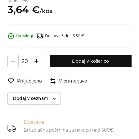
Redna cena
3,
64
€
/
kos
Na zalogi
Dostava 5 dni
(6,50 €)
Dodaj v košarico
Priljubljeno
V primerjavo
Dodaj v seznam
Dostava
Brezplačna poštnina za nakupe nad 500€.