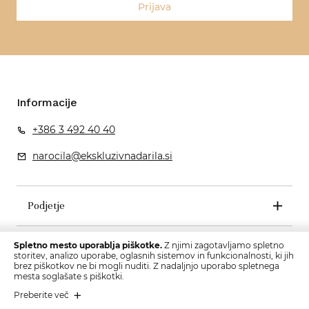
Prijava
Informacije
+386 3 492 40 40
narocila@ekskluzivnadarila.si
Podjetje
Pogoji poslovanja
Spletno mesto uporablja piškotke.
Z njimi zagotavljamo spletno
storitev, analizo uporabe, oglasnih sistemov in funkcionalnosti, ki jih
brez piškotkov ne bi mogli nuditi. Z nadaljnjo uporabo spletnega
mesta soglašate s piškotki.
Preberite več