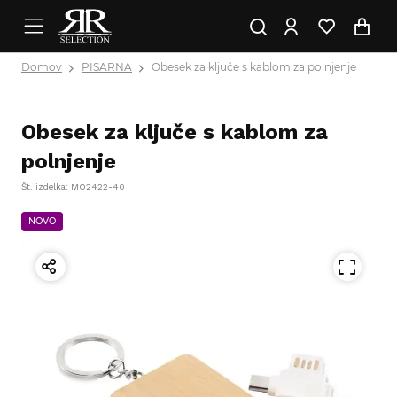
Domov
PISARNA
Obesek za ključe s kablom za polnjenje
Obesek za ključe s kablom za
polnjenje
Št. izdelka: MO2422-40
NOVO