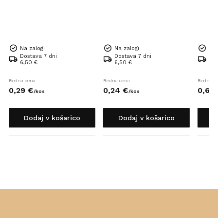
Na zalogi
Na zalogi
Na 
Dostava 7 dni
Dostava 7 dni
Dos
6,50 €
6,50 €
6,5
Redna cena
Redna cena
Redna c
0,
29
€
0,
24
€
0,
68
/
kos
/
kos
Dodaj v košarico
Dodaj v košarico
D