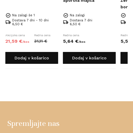
Športna majica
Žensk
bomba
Na zalogi še 1
Na zalogi
Na 
Dostava 7 dni - 10 dni
Dostava 7 dni
Dos
6,50 €
6,50 €
6,5
Akcijska cena
Redna cena
Redna cena
Redna c
21,
59
€
5,
64
€
5,
56
31,
11
€
/
kos
/
kos
Dodaj v košarico
Dodaj v košarico
D
Spremljajte nas