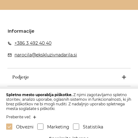
Informacije
+386 3 492 40 40
narocila@ekskluzivnadarila.si
Podjetje
Pogoji poslovanja
Spletno mesto uporablja piškotke.
Z njimi zagotavljamo spletno
storitev, analizo uporabe, oglasnih sistemov in funkcionalnosti, ki jih
brez piškotkov ne bi mogli nuditi. Z nadaljnjo uporabo spletnega
mesta soglašate s piškotki.
Preberite več
Obvezni
Marketing
Statistika