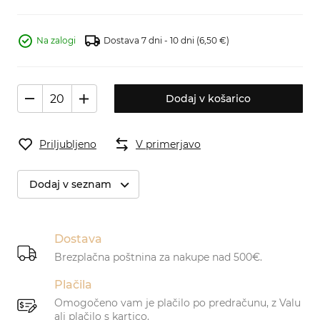
Na zalogi
Dostava 7 dni - 10 dni
(6,50 €)
Dodaj v košarico
Priljubljeno
V primerjavo
Dodaj v seznam
Dostava
Brezplačna poštnina za nakupe nad 500€.
Plačila
Omogočeno vam je plačilo po predračunu, z Valu
ali plačilo s kartico.