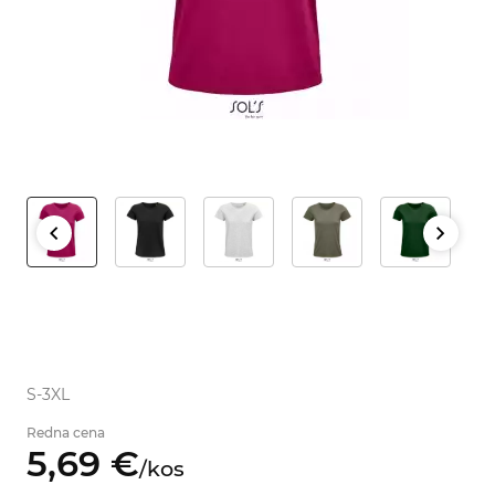
S-3XL
Redna cena
5,
69
€
/
kos