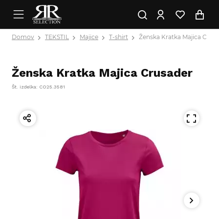
Domov
TEKSTIL
Majice
T-shirt
Ženska Kratka Majica Crus
Ženska Kratka Majica Crusader
Št. izdelka: CO25.3581