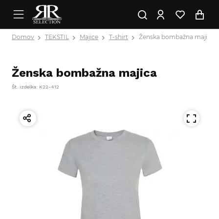
Domov
TEKSTIL
Majice
T-shirt
Ženska bombažna majica
Ženska bombažna majica
Št. izdelka: K22-412