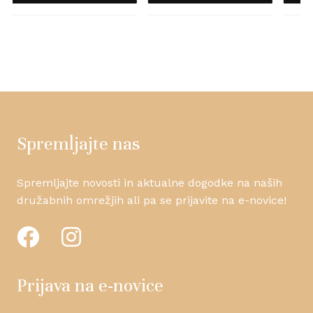
Spremljajte nas
Spremljajte novosti in aktualne dogodke na naših
družabnih omrežjih ali pa se prijavite na e-novice!
Prijava na e-novice