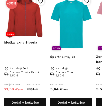
-30
%
Akcija
Moška jakna Siberia
NOVO
NOVO
Športna majica
Žensk
bomba
Na zalogi še 1
Na zalogi
Na 
Dostava 7 dni - 10 dni
Dostava 7 dni
Dos
6,50 €
6,50 €
6,5
Akcijska cena
Redna cena
Redna cena
Redna c
21,
59
€
5,
64
€
5,
56
31,
11
€
/
kos
/
kos
Dodaj v košarico
Dodaj v košarico
D