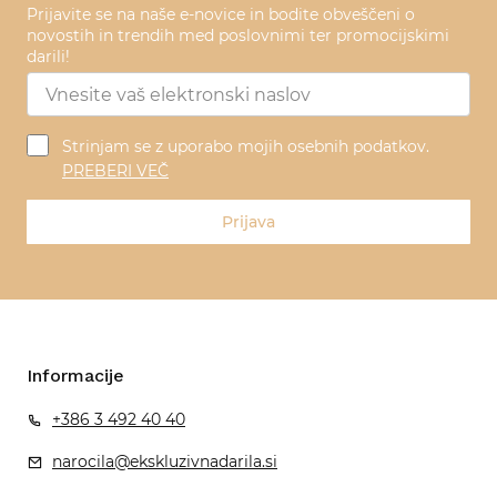
Prijavite se na naše e-novice in bodite obveščeni o
novostih in trendih med poslovnimi ter promocijskimi
darili!
Strinjam se z uporabo mojih osebnih podatkov.
PREBERI VEČ
Prijava
Informacije
+386 3 492 40 40
narocila@ekskluzivnadarila.si