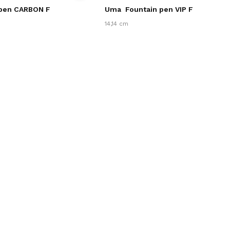
 pen CARBON F
Uma
Fountain pen VIP F
14,14 cm