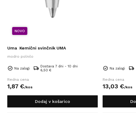
NOVO
Uma
Kemični svinčnik UMA
modro polnilo
Dostava 7 dni - 10 dni
Na zalogi
Na zalogi
6,50 €
Redna cena
Redna cena
1,
87
€
13,
03
€
/
kos
/
kos
Dodaj v košarico
Do