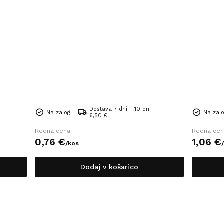
Dostava 7 dni - 10 dni
Na zalogi
Na zalo
6,50 €
Redna cena
Redna cen
0,
76
€
1,
06
€
/
kos
/
Dodaj v košarico