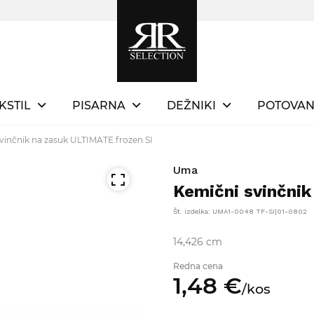
KSTIL
PISARNA
DEŽNIKI
POTOVAN
vinčnik na zasuk ULTIMATE frozen SI
Uma
Kemični svinčnik
Št. izdelka: UMA1-0048 TF-SI|01-0802
14,426 cm
Redna cena
1,
48
€
/
kos