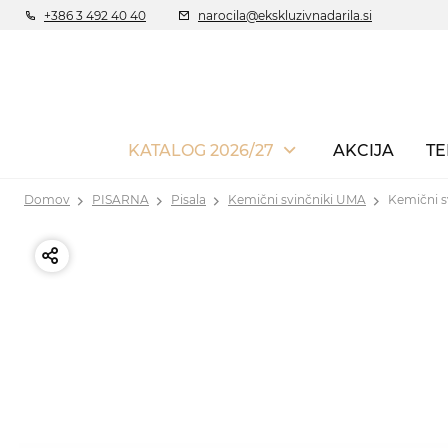
+386 3 492 40 40
narocila@ekskluzivnadarila.si
KATALOG 2026/27
AKCIJA
TE
Domov
PISARNA
Pisala
Kemični svinčniki UMA
Kemični s