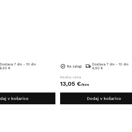
Dostava 7 dni - 10 dni
Dostava 7 dni - 10 dni
Na zalogi
6,50 €
6,50 €
Redna cena
13,
05
€
/
kos
daj v košarico
Dodaj v košarico