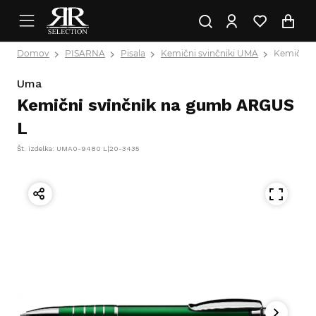
Domov
PISARNA
Pisala
Kemični svinčniki UMA
Kemični 
Uma
Kemični svinčnik na gumb ARGUS
L
Št. izdelka: UMA0-9480 L|20-3435