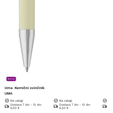
NOVO
Uma
Kemični svinčnik
UMA
Na zalogi
Na zalogi
Na 
Dostava 7 dni - 10 dni
Dostava 7 dni - 10 dni
Dos
6,50 €
6,50 €
6,5