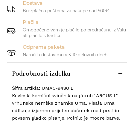
Dostava
Brezplačna poštnina za nakupe nad 500€.
Plačila
Omogočeno vam je plačilo po predračunu, z Valu
ali plačilo s kartico.
Odprema paketa
Naročila dostavimo v 3-10 delovnih dneh.
Podrobnosti izdelka
Šifra artikla: UMA0-9480 L
Kovinski kemični svinčnik na gumb ''ARGUS L''
vrhunske nemške znamke Uma. Pisala Uma
odlikuje izjemno prijeten občutek med prsti in
povsem gladko pisanje. Polnilo je modre barve.