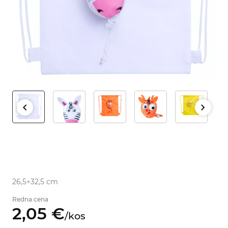
26,5×32,5 cm
Redna cena
2,
05
€
/
kos