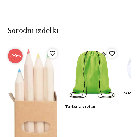
Sorodni izdelki
-29
%
Set ž
Torba z vrvico