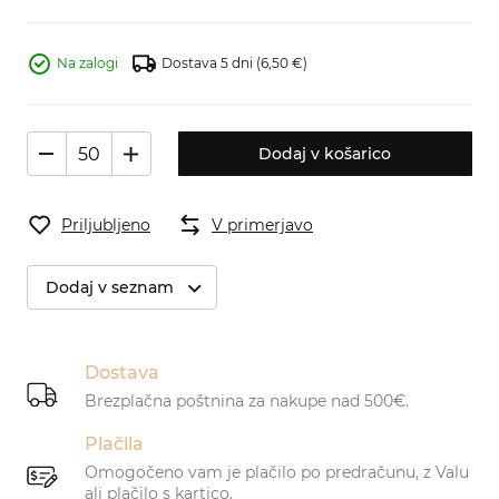
Na zalogi
Dostava 5 dni
(6,50 €)
Dodaj v košarico
Priljubljeno
V primerjavo
Dodaj v seznam
Dostava
Brezplačna poštnina za nakupe nad 500€.
Plačila
Omogočeno vam je plačilo po predračunu, z Valu
ali plačilo s kartico.