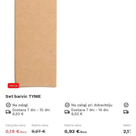
Akcija
Set barvic TYNIE
Na zalogi
Na zalogi pri dobavitelju
Na 
Dostava 7 dni - 10 dni
Dostava 7 dni - 14 dni
Dos
6,50 €
6,50 €
6,5
Akcijska cena
Redna cena
Redna cena
Redna c
0,
19
€
0,
93
€
2,
17
0,
27
€
/
kos
/
kos