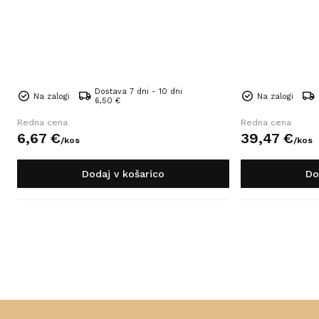
Dostava 7 dni - 10 dni
Na zalogi
Na zalogi
6,50 €
Redna cena
Redna cena
6,
67
€
39,
47
€
/
kos
/
kos
Dodaj v košarico
Do