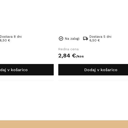
Dostava 8 dni
Dostava 5 dni
Na zalogi
6,50 €
6,50 €
Redna cena
2,
84
€
/
kos
daj v košarico
Dodaj v košarico