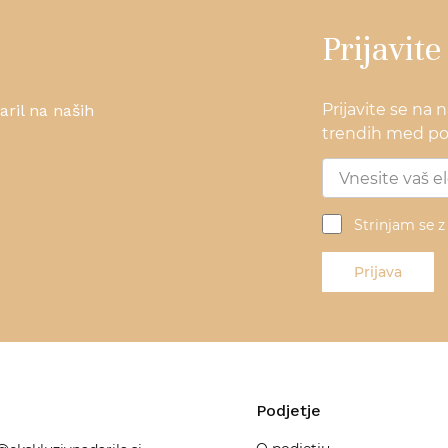
Prijavite
Prijavite se na 
ril na naših
trendih med pos
Strinjam se 
Prijava
Podjetje