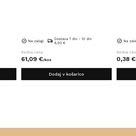
Dostava 7 dni - 10 dni
Na zalogi
Na zalo
6,50 €
Redna cena
Redna cen
61,
09
€
0,
38
€
/
kos
Dodaj v košarico