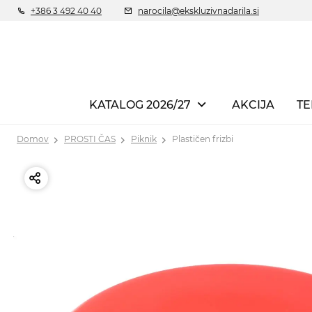
+386 3 492 40 40
narocila@ekskluzivnadarila.si
KATALOG 2026/27
AKCIJA
TE
Domov
PROSTI ČAS
Piknik
Plastičen frizbi