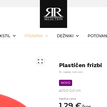
KSTIL
PISARNA
DEŽNIKI
POTOVAN
Plastičen frizbi
Št. izdelka: K25-200
NOVO
ø23,0×2,0 cm
Redna cena
1,
29
€
/
kos