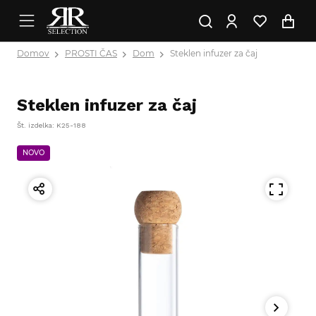
Domov
PROSTI ČAS
Dom
Steklen infuzer za čaj
Steklen infuzer za čaj
Št. izdelka: K25-188
NOVO