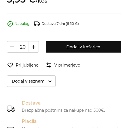
/
kos
Na zalogi
Dostava 7 dni
(6,50 €)
Dodaj v košarico
Priljubljeno
V primerjavo
Dodaj v seznam
Dostava
Brezplačna poštnina za nakupe nad 500€.
Plačila