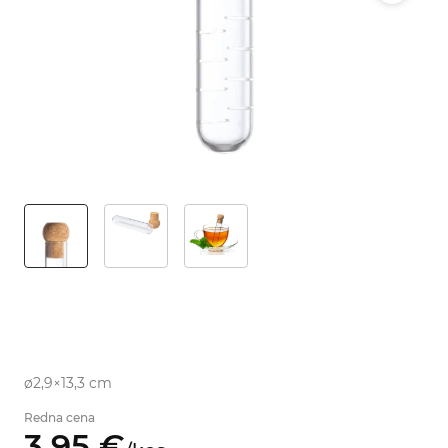
ø2,9×13,3 cm
Redna cena
3,
95
€