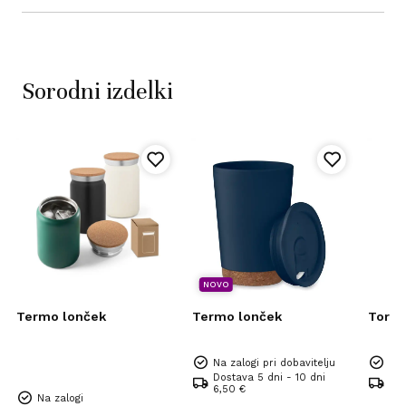
Sorodni izdelki
NOVO
Termo lonček
Termo lonček
Torba
Na zalogi pri dobavitelju
Na 
Dostava 5 dni - 10 dni
Dos
6,50 €
6,5
Na zalogi