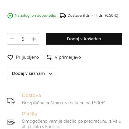
Na zalogi pri dobavitelju
Dostava 8 dni - 14 dni
(6,50 €)
Dodaj v košarico
Priljubljeno
V primerjavo
Dodaj v seznam
Dostava
Brezplačna poštnina za nakupe nad 500€.
Plačila
Omogočeno vam je plačilo po predračunu, z Valu
ali plačilo s kartico.