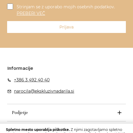
Strinjam se z uporabo mojih osebnih podatkov.
PREBERI VEČ
Prijava
Informacije
+386 3 492 40 40
narocila@ekskluzivnadarila.si
Podjetje
Pogoji poslovanja
Spletno mesto uporablja piškotke.
Z njimi zagotavljamo spletno