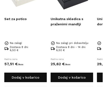
Set za potico
Unikatna skledica s
Unika
praženimi mandlji
domač
Na zalogi
Na zalogi pri dobavitelju
Na 
Dostava 8 dni
Dostava 8 dni - 14 dni
Dos
6,50 €
6,50 €
6,5
Redna cena
Redna cena
Redna c
57,
51
€
25,
62
€
29,
0
/
kos
/
kos
Dodaj v košarico
Dodaj v košarico
D