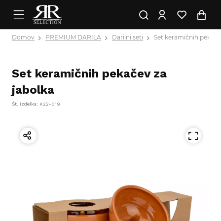
Domov
PREMIUM DARILA
Darilni seti
Set keramičnih pekače
Set keramičnih pekačev za
jabolka
Št. izdelka: K22-019