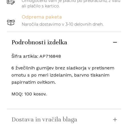
Omogočeno vam je plačilo po predračunu, z Valu
ali plačilo s kartico.
Odprema paketa
Naročila dostavimo v 3-10 delovnih dneh.
Podrobnosti izdelka
Šifra artikla: AP716848
6 žvečilnih gumijev brez sladkorja v pretisnem
omotu s po meri izdelanim, barvno tiskanim
papirnatim ovitkom.
MOQ: 100 kosov.
Dostava in vračila blaga