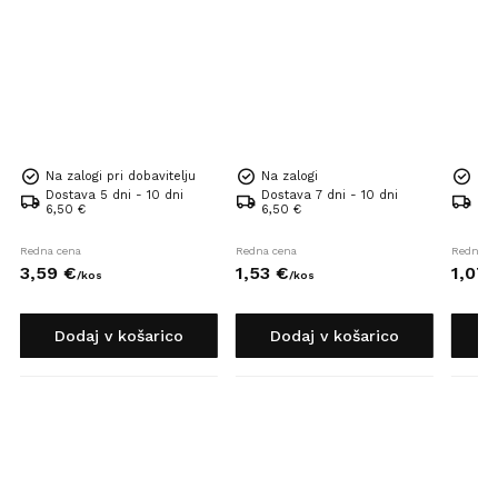
Na zalogi pri dobavitelju
Na zalogi
Na 
Dostava 5 dni - 10 dni
Dostava 7 dni - 10 dni
Dos
6,50 €
6,50 €
6,5
Redna cena
Redna cena
Redna c
3,
59
€
1,
53
€
1,
07
/
kos
/
kos
Dodaj v košarico
Dodaj v košarico
D