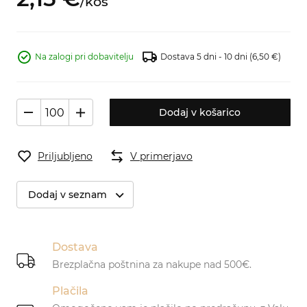
/
kos
Na zalogi pri dobavitelju
Dostava 5 dni - 10 dni
(6,50 €)
Dodaj v košarico
Priljubljeno
V primerjavo
Dodaj v seznam
Dostava
Brezplačna poštnina za nakupe nad 500€.
Plačila