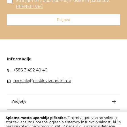
Strinjam se z uporabo mojih osebnih podatkov.
PREBERI VEČ
Prijava
Informacije
+386 3 492 40 40
narocila@ekskluzivnadarila.si
Podjetje
Pogoji poslovanja
Spletno mesto uporablja piškotke.
Z njimi zagotavljamo spletno
storitev, analizo uporabe, oglasnih sistemov in funkcionalnosti, ki jih
brez piškotkov ne bi mogli nuditi. Z nadaljnjo uporabo spletnega