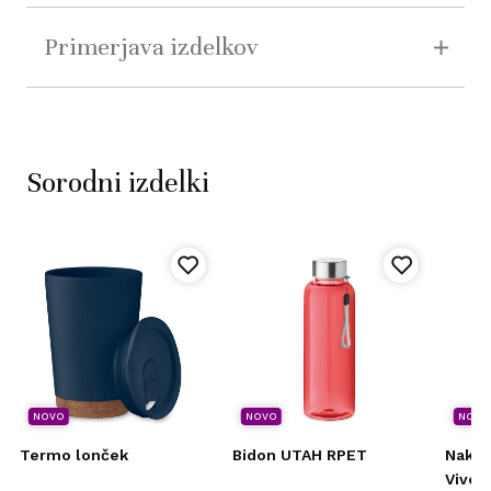
Primerjava izdelkov
Sorodni izdelki
NOVO
NOVO
NOVO
Termo lonček
Bidon UTAH RPET
Nakup
Vivek