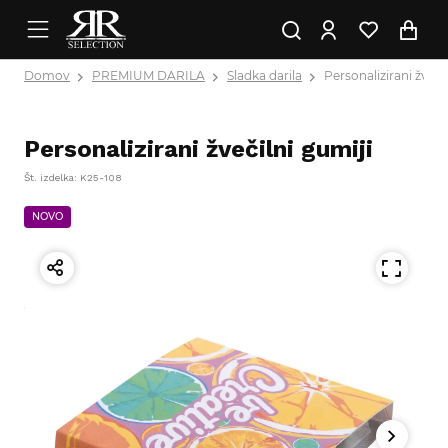
Domov
PREMIUM DARILA
Sladka darila
Personalizirani žveči
Personalizirani žvečilni gumiji
Št. izdelka: K25-108
NOVO