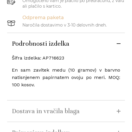
Omogočeno vam je plačilo po predračunu, z Valu
ali plačilo s kartico.
Odprema paketa
Naročila dostavimo v 3-10 delovnih dneh.
Podrobnosti izdelka
Šifra izdelka: AP716623
En sam zavitek medu (10 gramov) v barvno
natisnjenem papirnatem ovoju po meri. MOQ:
100 kosov.
Dostava in vračila blaga