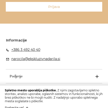
Prijava
Informacije
+386 3 492 40 40
narocila@ekskluzivnadarila.si
Podjetje
Pogoji poslovanja
Spletno mesto uporablja piškotke.
Z njimi zagotavljamo spletno
storitev, analizo uporabe, oglasnih sistemov in funkcionalnosti, ki jih
brez piškotkov ne bi mogli nuditi. Z nadaljnjo uporabo spletnega
mesta soglašate s piškotki.
Preberite več