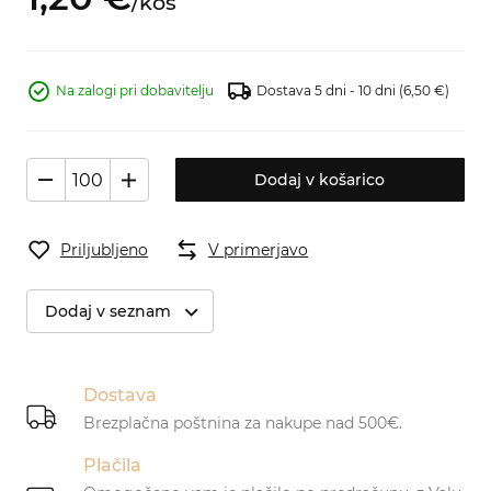
/
kos
Na zalogi pri dobavitelju
Dostava 5 dni - 10 dni
(6,50 €)
Dodaj v košarico
Priljubljeno
V primerjavo
Dodaj v seznam
Dostava
Brezplačna poštnina za nakupe nad 500€.
Plačila