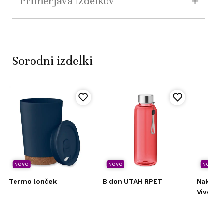
Primerjava izdelkov
Sorodni izdelki
NOVO
NOVO
NOVO
Termo lonček
Bidon UTAH RPET
Nakup
Vivek