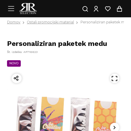
Domov
Ostali promocijski material
Personaliziran paketek med
Personaliziran paketek medu
Št. izdelka: AP716623
NOVO