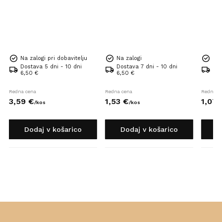
Na zalogi pri dobavitelju
Na zalogi
Na 
Dostava 5 dni - 10 dni
Dostava 7 dni - 10 dni
Dos
6,50 €
6,50 €
6,5
Redna cena
Redna cena
Redna c
3,
59
€
1,
53
€
1,
07
/
kos
/
kos
Dodaj v košarico
Dodaj v košarico
D