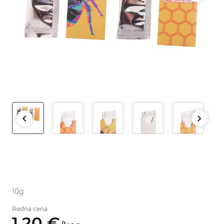
10g
Redna cena
1,
20
€