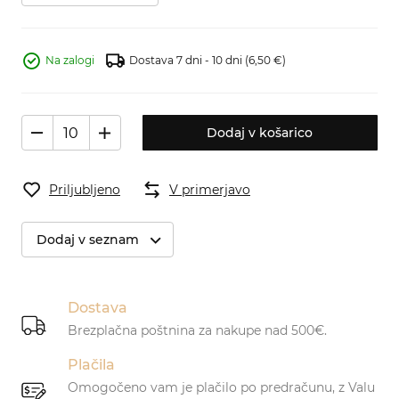
Na zalogi
Dostava 7 dni - 10 dni
(6,50 €)
Dodaj v košarico
Priljubljeno
V primerjavo
Dodaj v seznam
Dostava
Brezplačna poštnina za nakupe nad 500€.
Plačila
Omogočeno vam je plačilo po predračunu, z Valu