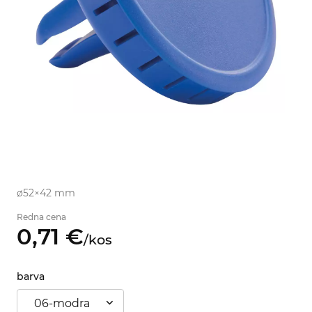
ø52×42 mm
Redna cena
0,
71
€
/
kos
barva
06-modra