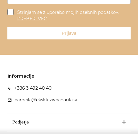
Strinjam se z uporabo mojih osebnih podatkov.
PREBERI VEČ
Prijava
Informacije
+386 3 492 40 40
narocila@ekskluzivnadarila.si
Podjetje