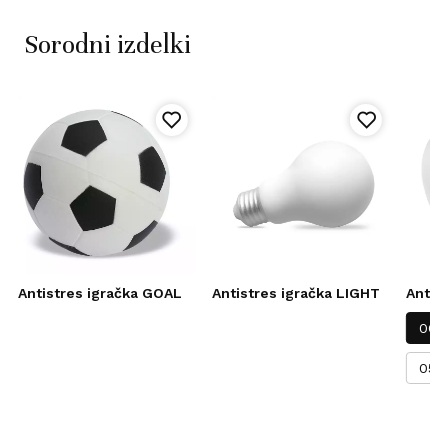
Sorodni izdelki
Antistres igračka GOAL
Antistres igračka LIGHT
Antis
06-
05-