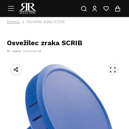
Domov
Osvežilec zraka SCRIB
Osvežilec zraka SCRIB
Št. izdelka: AP741175-06