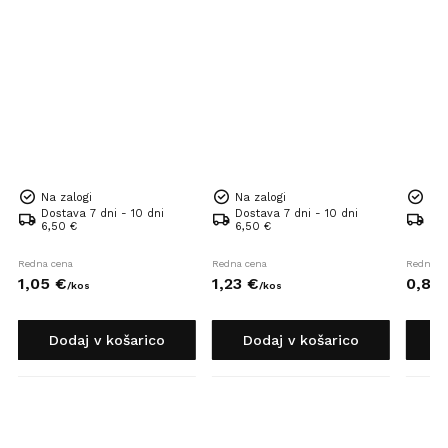
Na zalogi
Na zalogi
Na 
Dostava 7 dni - 10 dni
Dostava 7 dni - 10 dni
Dos
6,50 €
6,50 €
6,5
Redna cena
Redna cena
Redna c
1,
05
€
1,
23
€
0,
82
/
kos
/
kos
Dodaj v košarico
Dodaj v košarico
D