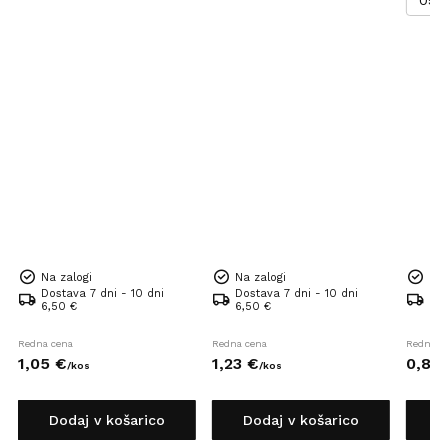
05-
Na zalogi
Na zalogi
Na 
Dostava 7 dni - 10 dni
Dostava 7 dni - 10 dni
Dos
6,50 €
6,50 €
6,5
Redna cena
Redna cena
Redna c
1,
05
€
1,
23
€
0,
82
/
kos
/
kos
Dodaj v košarico
Dodaj v košarico
D