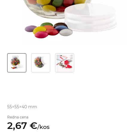
55×55×40 mm
Redna cena
2,
67
€
/
kos