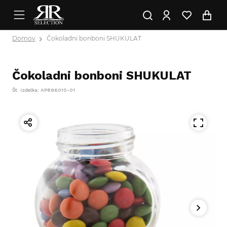
Domov
Čokoladni bonboni SHUKULAT
Čokoladni bonboni SHUKULAT
Št. izdelka: AP896010-01