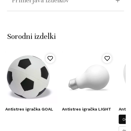
Primerjava izdelkov
Sorodni izdelki
Antistres igračka GOAL
Antistres igračka LIGHT
Antis
06-