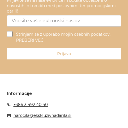
Prijavite se na naše e-novice in bodite obveščeni o
novostih in trendih med poslovnimi ter promocijskimi
darili!
Strinjam se z uporabo mojih osebnih podatkov.
PREBERI VEČ
Prijava
Informacije
+386 3 492 40 40
narocila@ekskluzivnadarila.si