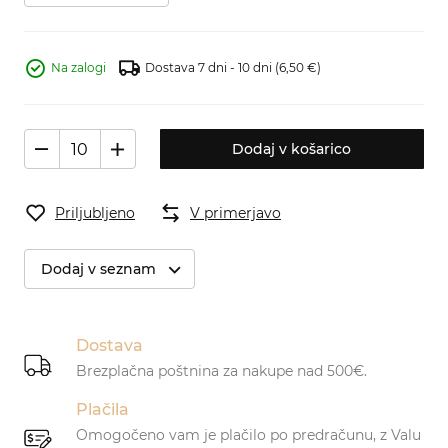
Na zalogi
Dostava 7 dni - 10 dni
(6,50 €)
Dodaj v košarico
Priljubljeno
V primerjavo
Dodaj v seznam
Dostava
Brezplačna poštnina za nakupe nad 500€.
Plačila
Omogočeno vam je plačilo po predračunu, z Valu