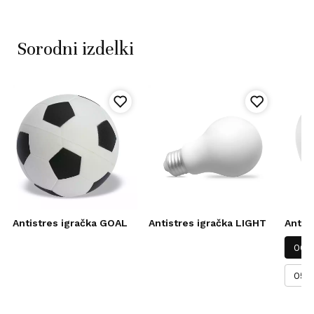
Sorodni izdelki
Antistres igračka GOAL
Antistres igračka LIGHT
Antis
06-
05-