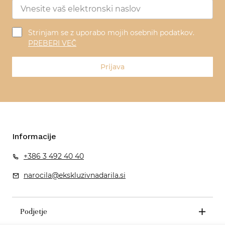
Strinjam se z uporabo mojih osebnih podatkov.
PREBERI VEČ
Prijava
Informacije
+386 3 492 40 40
narocila@ekskluzivnadarila.si
Podjetje