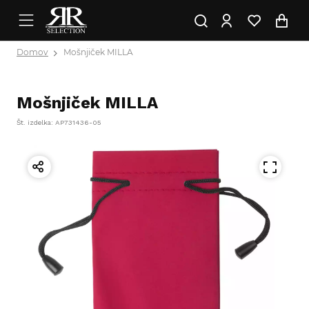
Domov
Mošnjiček MILLA
Mošnjiček MILLA
Št. izdelka: AP731436-05