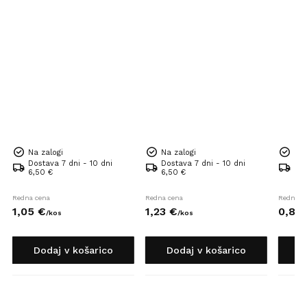
Na zalogi
Na zalogi
Na 
Dostava 7 dni - 10 dni
Dostava 7 dni - 10 dni
Dos
6,50 €
6,50 €
6,5
Redna cena
Redna cena
Redna c
1,
05
€
1,
23
€
0,
82
/
kos
/
kos
Dodaj v košarico
Dodaj v košarico
D