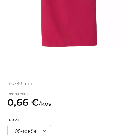
180×90 mm
Redna cena
0,
66
€
/
kos
barva
05-rdeča