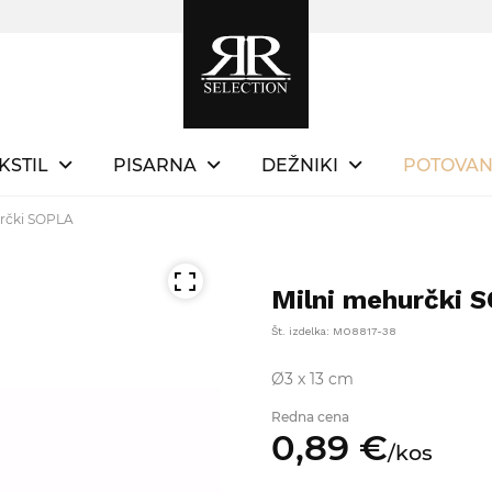
KSTIL
PISARNA
DEŽNIKI
POTOVAN
rčki SOPLA
Milni mehurčki 
Št. izdelka: MO8817-38
Ø3 x 13 cm
Redna cena
0,
89
€
/
kos