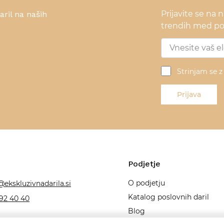
Prijavite se na 
ril na naših
trendih med pos
Strinjam se 
Prijava
Podjetje
O podjetju
@ekskluzivnadarila.si
Katalog poslovnih daril
92 40 40
Blog