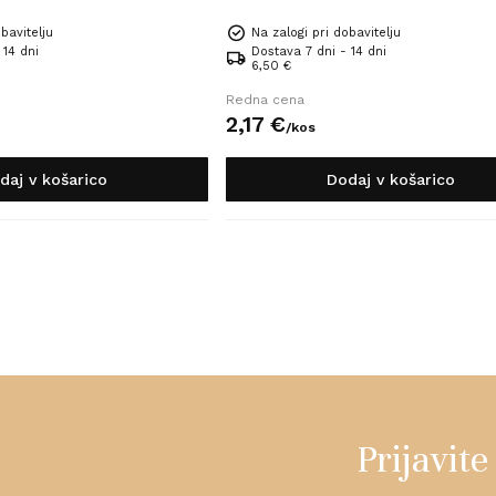
bavitelju
Na zalogi pri dobavitelju
 14 dni
Dostava 7 dni - 14 dni
6,50 €
Redna cena
2,
17
€
/
kos
daj v košarico
Dodaj v košarico
Prijavite