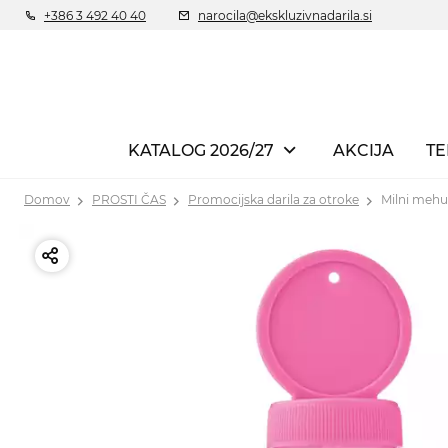
+386 3 492 40 40
narocila@ekskluzivnadarila.si
KATALOG 2026/27
AKCIJA
TE
Domov
PROSTI ČAS
Promocijska darila za otroke
Milni mehu