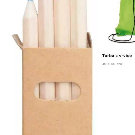
Torba z vrvico
36 X 40 cm