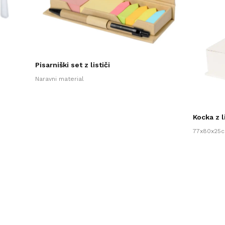
Pisarniški set z lističi
Naravni material
Kocka z li
77x80x25