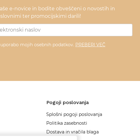
naše e-novice in bodite obveščeni o novostih in
lovnimi ter promocijskimi darili!
z uporabo mojih osebnih podatkov.
PREBERI VEČ
Pogoji poslovanja
Splošni pogoji poslovanja
Politika zasebnosti
Dostava in vračila blaga