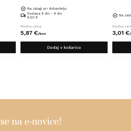
Na zalogi pri dobavitelju
Dostava 8 dni - 9 dni
Na zalo
6,50 €
Redna cena
Redna cen
5,
87
€
3,
01
€
/
kos
/
Dodaj v košarico
 se na e-novice!