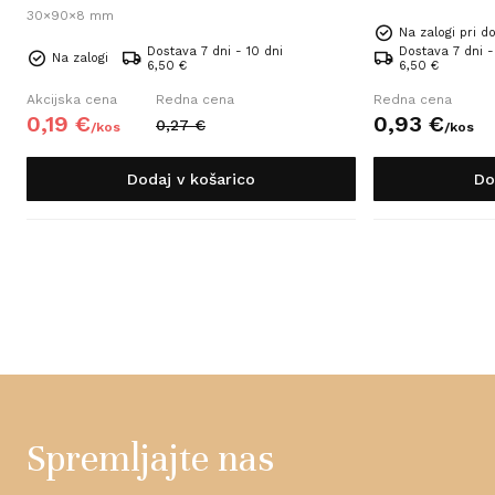
30×90×8 mm
Na zalogi pri do
Dostava 7 dni - 10 dni
Dostava 7 dni -
Na zalogi
6,50 €
6,50 €
Akcijska cena
Redna cena
Redna cena
0,
19
€
0,
93
€
0,
27
€
/
kos
/
kos
Dodaj v košarico
Do
Spremljajte nas