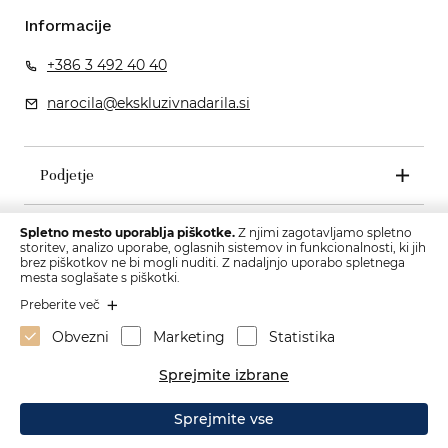
Informacije
+386 3 492 40 40
narocila@ekskluzivnadarila.si
Podjetje
Pogoji poslovanja
Spletno mesto uporablja piškotke.
Z njimi zagotavljamo spletno
storitev, analizo uporabe, oglasnih sistemov in funkcionalnosti, ki jih
brez piškotkov ne bi mogli nuditi. Z nadaljnjo uporabo spletnega
mesta soglašate s piškotki.
Preberite več
Obvezni
Marketing
Statistika
Sprejmite izbrane
Sprejmite vse
Izdelava spletne strani: Sitexo.com