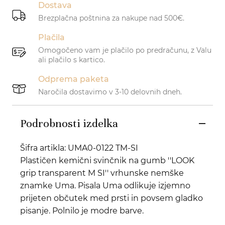
Dostava
Brezplačna poštnina za nakupe nad 500€.
Plačila
Omogočeno vam je plačilo po predračunu, z Valu
ali plačilo s kartico.
Odprema paketa
Naročila dostavimo v 3-10 delovnih dneh.
Podrobnosti izdelka
Šifra artikla: UMA0-0122 TM-SI
Plastičen kemični svinčnik na gumb ''LOOK
grip transparent M SI'' vrhunske nemške
znamke Uma. Pisala Uma odlikuje izjemno
prijeten občutek med prsti in povsem gladko
pisanje. Polnilo je modre barve.