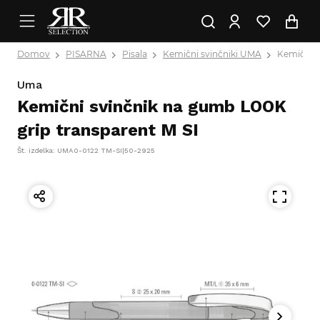
Domov
PISARNA
Pisala
Kemični svinčniki UMA
Kemični s
Uma
Kemični svinčnik na gumb LOOK
grip transparent M SI
Št. izdelka: UMA0-0122 TM-SI|50-2925