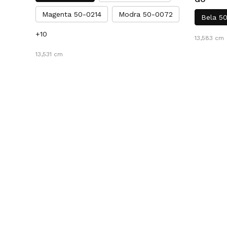
Magenta 50-0214
Modra 50-0072
Bela 5
+10
13,583 cm
13,531 cm