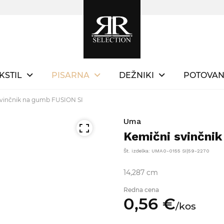
KSTIL
PISARNA
DEŽNIKI
POTOVAN
vinčnik na gumb FUSION SI
Uma
Kemični svinčni
Št. izdelka: UMA0-0155 SI|59-2270
14,287 cm
Redna cena
0,
56
€
/
kos