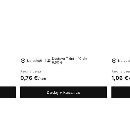
Dostava 7 dni - 10 dni
Na zalogi
Na zalo
6,50 €
Redna cena
Redna cen
0,
76
€
1,
06
€
/
kos
/
Dodaj v košarico