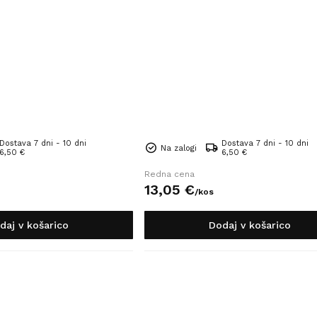
Dostava 7 dni - 10 dni
Dostava 7 dni - 10 dni
Na zalogi
6,50 €
6,50 €
Redna cena
13,
05
€
/
kos
daj v košarico
Dodaj v košarico