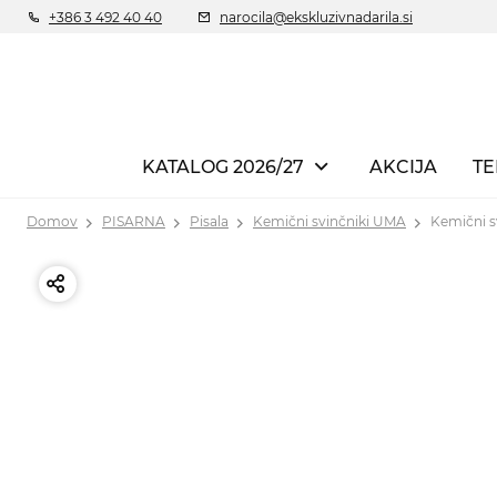
+386 3 492 40 40
narocila@ekskluzivnadarila.si
KATALOG 2026/27
AKCIJA
TE
Domov
PISARNA
Pisala
Kemični svinčniki UMA
Kemični s