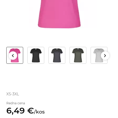
XS-3XL
Redna cena
6,
49
€
/
kos