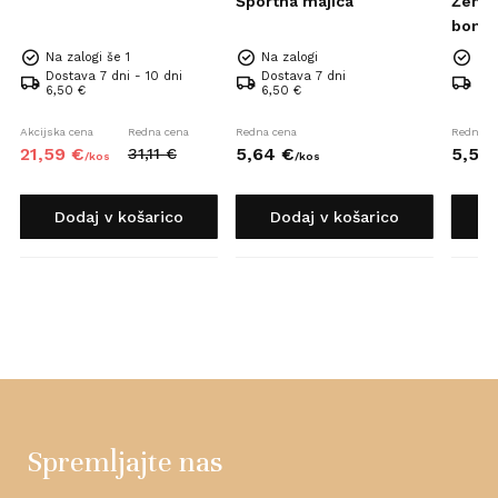
Športna majica
Žensk
bomba
Na zalogi še 1
Na zalogi
Na 
Dostava 7 dni - 10 dni
Dostava 7 dni
Dos
6,50 €
6,50 €
6,5
Akcijska cena
Redna cena
Redna cena
Redna c
21,
59
€
5,
64
€
5,
56
31,
11
€
/
kos
/
kos
Dodaj v košarico
Dodaj v košarico
D
Spremljajte nas