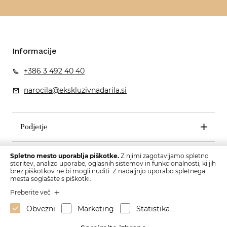
Informacije
+386 3 492 40 40
narocila@ekskluzivnadarila.si
Podjetje
Pogoji poslovanja
Spletno mesto uporablja piškotke.
Z njimi zagotavljamo spletno
storitev, analizo uporabe, oglasnih sistemov in funkcionalnosti, ki jih
brez piškotkov ne bi mogli nuditi. Z nadaljnjo uporabo spletnega
mesta soglašate s piškotki.
Preberite več
Obvezni
Marketing
Statistika