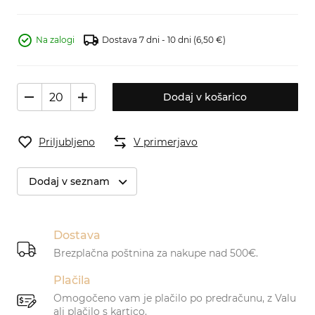
Na zalogi
Dostava 7 dni - 10 dni
(6,50 €)
Dodaj v košarico
Priljubljeno
V primerjavo
Dodaj v seznam
Dostava
Brezplačna poštnina za nakupe nad 500€.
Plačila
Omogočeno vam je plačilo po predračunu, z Valu
ali plačilo s kartico.