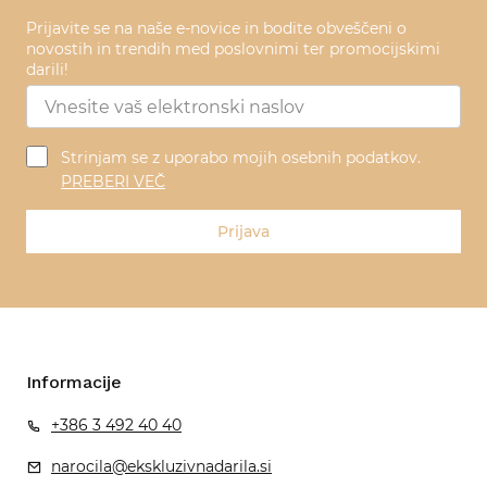
Prijavite se na naše e-novice in bodite obveščeni o
novostih in trendih med poslovnimi ter promocijskimi
darili!
Strinjam se z uporabo mojih osebnih podatkov.
PREBERI VEČ
Prijava
Informacije
+386 3 492 40 40
narocila@ekskluzivnadarila.si