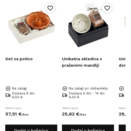
Set za potico
Unikatna skledica s
Unika
praženimi mandlji
domač
Na zalogi
Na zalogi pri dobavitelju
Na 
Dostava 8 dni
Dostava 8 dni - 14 dni
Dos
6,50 €
6,50 €
6,5
Redna cena
Redna cena
Redna c
57,
51
€
25,
62
€
29,
0
/
kos
/
kos
Dodaj v košarico
Dodaj v košarico
D