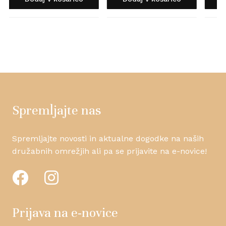
Spremljajte nas
Spremljajte novosti in aktualne dogodke na naših
družabnih omrežjih ali pa se prijavite na e-novice!
Prijava na e-novice