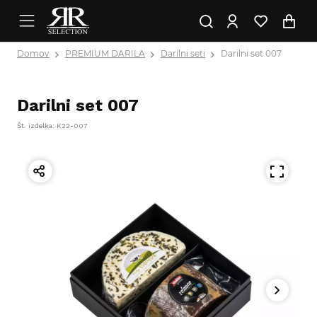
Domov
PREMIUM DARILA
Darilni seti
Darilni set 007
Darilni set 007
Št. izdelka: K22-007