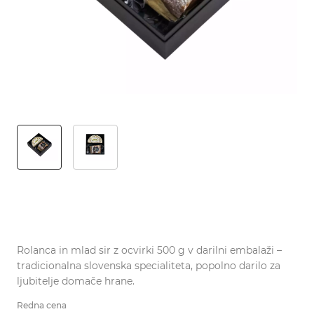
Rolanca in mlad sir z ocvirki 500 g v darilni embalaži –
tradicionalna slovenska specialiteta, popolno darilo za
ljubitelje domače hrane.
Redna cena