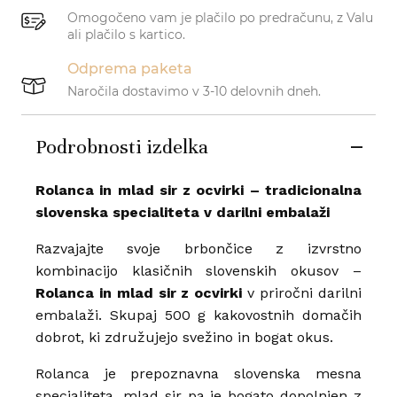
Omogočeno vam je plačilo po predračunu, z Valu
ali plačilo s kartico.
Odprema paketa
Naročila dostavimo v 3-10 delovnih dneh.
Podrobnosti izdelka
Rolanca in mlad sir z ocvirki – tradicionalna
slovenska specialiteta v darilni embalaži
Razvajajte svoje brbončice z izvrstno
kombinacijo klasičnih slovenskih okusov –
Rolanca in mlad sir z ocvirki
v priročni darilni
embalaži. Skupaj 500 g kakovostnih domačih
dobrot, ki združujejo svežino in bogat okus.
Rolanca je prepoznavna slovenska mesna
specialiteta, mlad sir pa je bogato dopolnjen z