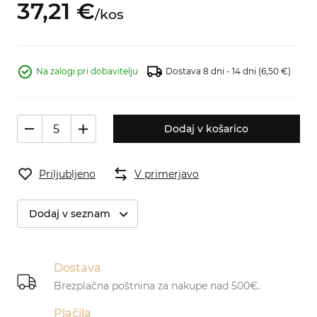
37,
21
€
/
kos
Na zalogi pri dobavitelju
Dostava 8 dni - 14 dni
(6,50 €)
Dodaj v košarico
Priljubljeno
V primerjavo
Dodaj v seznam
Dostava
Brezplačna poštnina za nakupe nad 500€.
Plačila