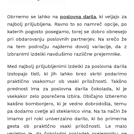
Obrnemo se lahko na
poslovna darila
, ki veljajo za
najbolj priljubljena. Ravno to so namreč opcije, po
katerih pogosto posegamo, torej se dobro obnesejo
pri obdarovanju poslovnih partnerjev. Na srečo že
na tem področju najdemo dovolj variacije, da z
izbranimi izdelki navdušimo različne prejemnike.
Med najbolj priljubljenimi izdelki za poslovna darila
izstopajo tisti, ki jih lahko brez skrbi podarimo
praktično vsakomur ob vsaki priložnosti. Takšno
prednost ima za poslovna darila čokolada, ki je
vsekakor zelo posrečena izbira. Običajno izberemo
kakšno bombonjero, ki je vedno dobrodošla, temu
pa dodamo cvetje ali steklenico vina. Na ta način že
imamo pri roki univerzalno darilo, ki bo primerna
gesta ob praktično vsaki priložnosti. Le malo
verjetno je, da čokoladni posladek prejemniku ne