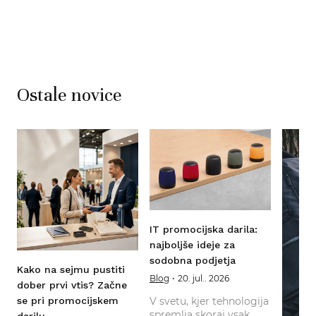
Ostale novice
IT promocijska darila:
najboljše ideje za
sodobna podjetja
Kako na sejmu pustiti
Blog
20. jul.. 2026
dober prvi vtis? Začne
V svetu, kjer tehnologija
se pri promocijskem
,
spremlja skoraj vsak