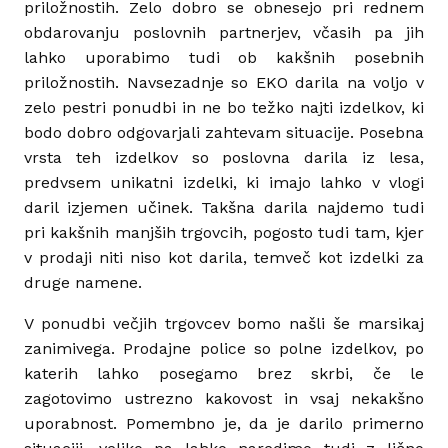
priložnostih. Zelo dobro se obnesejo pri rednem
obdarovanju poslovnih partnerjev, včasih pa jih
lahko uporabimo tudi ob kakšnih posebnih
priložnostih. Navsezadnje so EKO darila na voljo v
zelo pestri ponudbi in ne bo težko najti izdelkov, ki
bodo dobro odgovarjali zahtevam situacije. Posebna
vrsta teh izdelkov so poslovna darila iz lesa,
predvsem unikatni izdelki, ki imajo lahko v vlogi
daril izjemen učinek. Takšna darila najdemo tudi
pri kakšnih manjših trgovcih, pogosto tudi tam, kjer
v prodaji niti niso kot darila, temveč kot izdelki za
druge namene.
V ponudbi večjih trgovcev bomo našli še marsikaj
zanimivega. Prodajne police so polne izdelkov, po
katerih lahko posegamo brez skrbi, če le
zagotovimo ustrezno kakovost in vsaj nekakšno
uporabnost. Pomembno je, da je darilo primerno