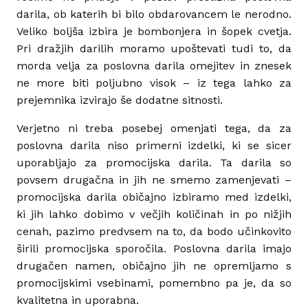
darila, ob katerih bi bilo obdarovancem le nerodno.
Veliko boljša izbira je bombonjera in šopek cvetja.
Pri dražjih darilih moramo upoštevati tudi to, da
morda velja za poslovna darila omejitev in znesek
ne more biti poljubno visok – iz tega lahko za
prejemnika izvirajo še dodatne sitnosti.
Verjetno ni treba posebej omenjati tega, da za
poslovna darila niso primerni izdelki, ki se sicer
uporabljajo za promocijska darila. Ta darila so
povsem drugačna in jih ne smemo zamenjevati –
promocijska darila običajno izbiramo med izdelki,
ki jih lahko dobimo v večjih količinah in po nižjih
cenah, pazimo predvsem na to, da bodo učinkovito
širili promocijska sporočila. Poslovna darila imajo
drugačen namen, običajno jih ne opremljamo s
promocijskimi vsebinami, pomembno pa je, da so
kvalitetna in uporabna.