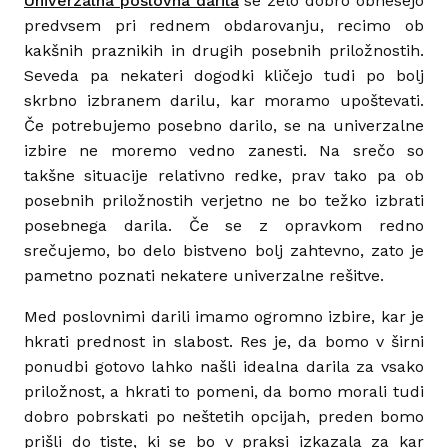
Univerzalna poslovna darila
se zelo dobro obnesejo
predvsem pri rednem obdarovanju, recimo ob
kakšnih praznikih in drugih posebnih priložnostih.
Seveda pa nekateri dogodki kličejo tudi po bolj
skrbno izbranem darilu, kar moramo upoštevati.
Če potrebujemo posebno darilo, se na univerzalne
izbire ne moremo vedno zanesti. Na srečo so
takšne situacije relativno redke, prav tako pa ob
posebnih priložnostih verjetno ne bo težko izbrati
posebnega darila. Če se z opravkom redno
srečujemo, bo delo bistveno bolj zahtevno, zato je
pametno poznati nekatere univerzalne rešitve.
Med poslovnimi darili imamo ogromno izbire, kar je
hkrati prednost in slabost. Res je, da bomo v širni
ponudbi gotovo lahko našli idealna darila za vsako
priložnost, a hkrati to pomeni, da bomo morali tudi
dobro pobrskati po neštetih opcijah, preden bomo
prišli do tiste, ki se bo v praksi izkazala za kar