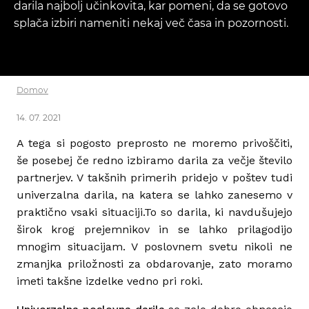
darila najbolj učinkovita, kar pomeni, da se gotovo
splača izbiri nameniti nekaj več časa in pozornosti.
Domov
14. 07. 2021
A tega si pogosto preprosto ne moremo privoščiti,
še posebej če redno izbiramo darila za večje število
partnerjev. V takšnih primerih pridejo v poštev tudi
univerzalna darila, na katera se lahko zanesemo v
praktično vsaki situaciji.To so darila, ki navdušujejo
širok krog prejemnikov in se lahko prilagodijo
mnogim situacijam. V poslovnem svetu nikoli ne
zmanjka priložnosti za obdarovanje, zato moramo
imeti takšne izdelke vedno pri roki.