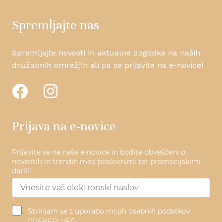
vaše podjetje.
podjetj
Ne gled
Spremljajte nas
darilo 
poslov
promoc
sejem,
Spremljajte novosti in aktualne dogodke na naših
izbrano
družabnih omrežjih ali pa se prijavite na e-novice!
prakti
učinko
Prijava na e-novice
Prijavite se na naše e-novice in bodite obveščeni o
novostih in trendih med poslovnimi ter promocijskimi
darili!
Strinjam se z uporabo mojih osebnih podatkov.
PREBERI VEČ