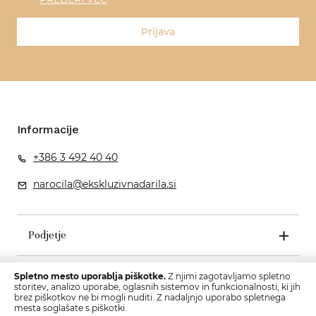
Prijava
Informacije
+386 3 492 40 40
narocila@ekskluzivnadarila.si
Podjetje
Pogoji poslovanja
Spletno mesto uporablja piškotke.
Z njimi zagotavljamo spletno
storitev, analizo uporabe, oglasnih sistemov in funkcionalnosti, ki jih
brez piškotkov ne bi mogli nuditi. Z nadaljnjo uporabo spletnega
mesta soglašate s piškotki.