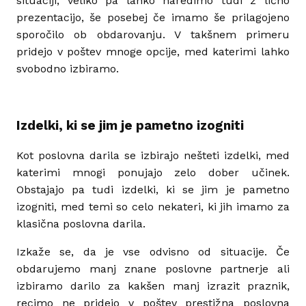
situaciji, veliko pa lahko naredimo tudi z lično
prezentacijo, še posebej če imamo še prilagojeno
sporočilo ob obdarovanju. V takšnem primeru
pridejo v poštev mnoge opcije, med katerimi lahko
svobodno izbiramo.
Izdelki, ki se jim je pametno izogniti
Kot poslovna darila se izbirajo nešteti izdelki, med
katerimi mnogi ponujajo zelo dober učinek.
Obstajajo pa tudi izdelki, ki se jim je pametno
izogniti, med temi so celo nekateri, ki jih imamo za
klasična poslovna darila.
Izkaže se, da je vse odvisno od situacije. Če
obdarujemo manj znane poslovne partnerje ali
izbiramo darilo za kakšen manj izrazit praznik,
recimo ne pridejo v poštev prestižna poslovna