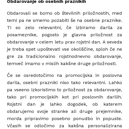
Obdarovanje ob osebnih praznikih
Obdarovali se bomo ob številnih priložnostih, med
temi pa ne smemo pozabiti še na osebne praznike.
Ti so zelo relevantni, če izbiramo darila za
posameznike, pogosto je glavna priložnost za
obdarovanje v celem letu prav rojstni dan. A seveda
je treba spet upoštevati vse okoliščine, sploh če ne
gre za tradicionalno rojstnodnevno obdarovanje,
temveč imamo v mislih kakšne druge priložnosti.
Če se osredotočimo na promocijska in poslovna
darila, osebni prazniki niso tako relevantni. Lahko
pa vseeno izkoristimo to priložnost za obdarovanje,
tako pri promocijskih kot pri poslovnih darilih.
Rojstni dan je lahko dogodek, ob katerem
obdarujemo svoje stranke ali druge prejemnike,
morda pripravimo posebno ponudbo in popuste.
Včasih se odločimo za kakšna personalizirana