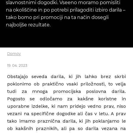
slavnostnimi dogodki. Vseeno moramo pomisliti
na okoliščine in po potrebi prilagoditi izbiro darila –
tako bomo pri promociji na ta način dosegli
najboljše rezultate.
Domov
19. 04. 2023
Obstajajo seveda darila, ki jih lahko brez skrbi
poklonimo ob praktično vsaki priložnosti, to velja
tudi za mnoga promocijska poslovna darila.
Pogosto se odločamo za kakšne koristne in
uporabne izdelke, ki nam pridejo vedno prav, niso
vezani na specifične dogodke ali čas v letu. A prav
tako imamo praznična darila, ki jih poklanjamo le
ob kakšnih praznikih, ali pa so darila vezana na