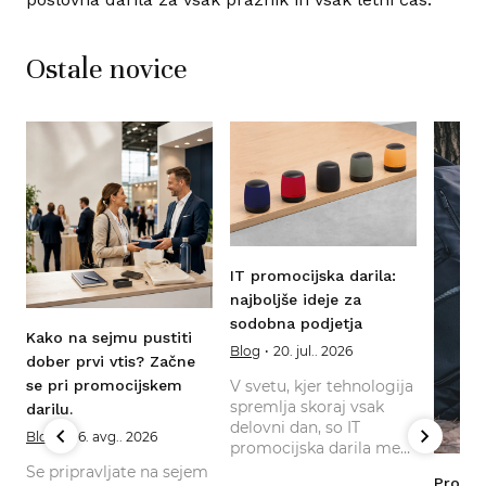
Ostale novice
IT promocijska darila:
najboljše ideje za
sodobna podjetja
Kako na sejmu pustiti
Blog
20. jul.. 2026
dober prvi vtis? Začne
V svetu, kjer tehnologija
se pri promocijskem
,
spremlja skoraj vsak
darilu.
delovni dan, so IT
Blog
06. avg.. 2026
promocijska darila med
najbolj priljubljenimi
Se pripravljate na sejem
Promoc