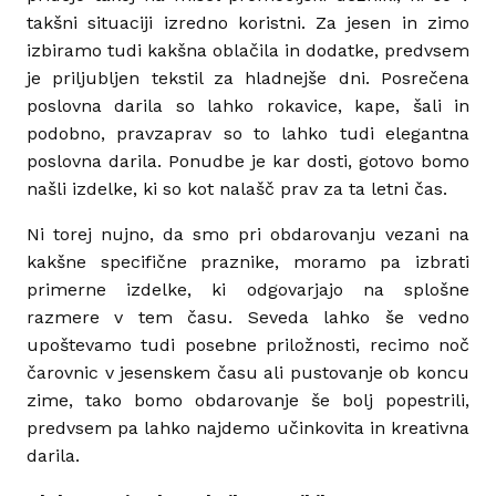
takšni situaciji izredno koristni. Za jesen in zimo
izbiramo tudi kakšna oblačila in dodatke, predvsem
je priljubljen tekstil za hladnejše dni. Posrečena
poslovna darila so lahko rokavice, kape, šali in
podobno, pravzaprav so to lahko tudi elegantna
poslovna darila. Ponudbe je kar dosti, gotovo bomo
našli izdelke, ki so kot nalašč prav za ta letni čas.
Ni torej nujno, da smo pri obdarovanju vezani na
kakšne specifične praznike, moramo pa izbrati
primerne izdelke, ki odgovarjajo na splošne
razmere v tem času. Seveda lahko še vedno
upoštevamo tudi posebne priložnosti, recimo noč
čarovnic v jesenskem času ali pustovanje ob koncu
zime, tako bomo obdarovanje še bolj popestrili,
predvsem pa lahko najdemo učinkovita in kreativna
darila.