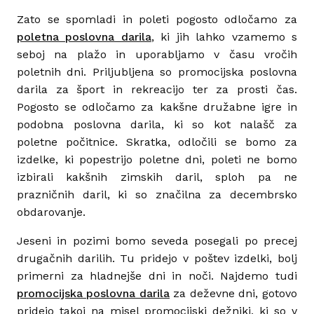
Zato se spomladi in poleti pogosto odločamo za
poletna poslovna darila
, ki jih lahko vzamemo s
seboj na plažo in uporabljamo v času vročih
poletnih dni. Priljubljena so promocijska poslovna
darila za šport in rekreacijo ter za prosti čas.
Pogosto se odločamo za kakšne družabne igre in
podobna poslovna darila, ki so kot nalašč za
poletne počitnice. Skratka, odločili se bomo za
izdelke, ki popestrijo poletne dni, poleti ne bomo
izbirali kakšnih zimskih daril, sploh pa ne
prazničnih daril, ki so značilna za decembrsko
obdarovanje.
Jeseni in pozimi bomo seveda posegali po precej
drugačnih darilih. Tu pridejo v poštev izdelki, bolj
primerni za hladnejše dni in noči. Najdemo tudi
promocijska poslovna darila
za deževne dni, gotovo
pridejo takoj na misel promocijski dežniki, ki so v