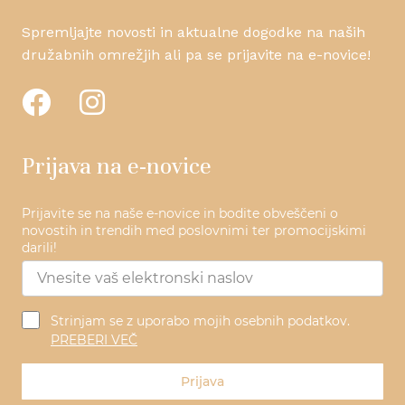
promoc
sejem,
Spremljajte novosti in aktualne dogodke na naših
izbrano
družabnih omrežjih ali pa se prijavite na e-novice!
prakti
učinko
Prijava na e-novice
Prijavite se na naše e-novice in bodite obveščeni o
novostih in trendih med poslovnimi ter promocijskimi
darili!
Strinjam se z uporabo mojih osebnih podatkov.
PREBERI VEČ
Prijava