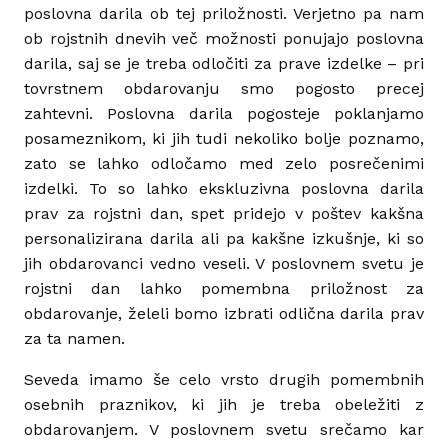
poslovna darila ob tej priložnosti. Verjetno pa nam
ob rojstnih dnevih več možnosti ponujajo poslovna
darila, saj se je treba odločiti za prave izdelke – pri
tovrstnem obdarovanju smo pogosto precej
zahtevni. Poslovna darila pogosteje poklanjamo
posameznikom, ki jih tudi nekoliko bolje poznamo,
zato se lahko odločamo med zelo posrečenimi
izdelki. To so lahko ekskluzivna poslovna darila
prav za rojstni dan, spet pridejo v poštev kakšna
personalizirana darila ali pa kakšne izkušnje, ki so
jih obdarovanci vedno veseli. V poslovnem svetu je
rojstni dan lahko pomembna priložnost za
obdarovanje, želeli bomo izbrati odlična darila prav
za ta namen.
Seveda imamo še celo vrsto drugih pomembnih
osebnih praznikov, ki jih je treba obeležiti z
obdarovanjem. V poslovnem svetu srečamo kar