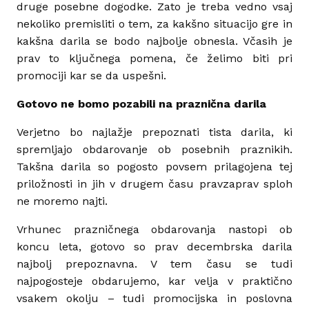
druge posebne dogodke. Zato je treba vedno vsaj
nekoliko premisliti o tem, za kakšno situacijo gre in
kakšna darila se bodo najbolje obnesla. Včasih je
prav to ključnega pomena, če želimo biti pri
promociji kar se da uspešni.
Gotovo ne bomo pozabili na praznična darila
Verjetno bo najlažje prepoznati tista darila, ki
spremljajo obdarovanje ob posebnih praznikih.
Takšna darila so pogosto povsem prilagojena tej
priložnosti in jih v drugem času pravzaprav sploh
ne moremo najti.
Vrhunec prazničnega obdarovanja nastopi ob
koncu leta, gotovo so prav decembrska darila
najbolj prepoznavna. V tem času se tudi
najpogosteje obdarujemo, kar velja v praktično
vsakem okolju – tudi promocijska in poslovna