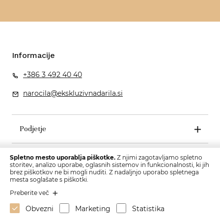
Informacije
+386 3 492 40 40
narocila@ekskluzivnadarila.si
Podjetje
Pogoji poslovanja
Spletno mesto uporablja piškotke.
Z njimi zagotavljamo spletno
storitev, analizo uporabe, oglasnih sistemov in funkcionalnosti, ki jih
brez piškotkov ne bi mogli nuditi. Z nadaljnjo uporabo spletnega
mesta soglašate s piškotki.
Preberite več
Obvezni
Marketing
Statistika