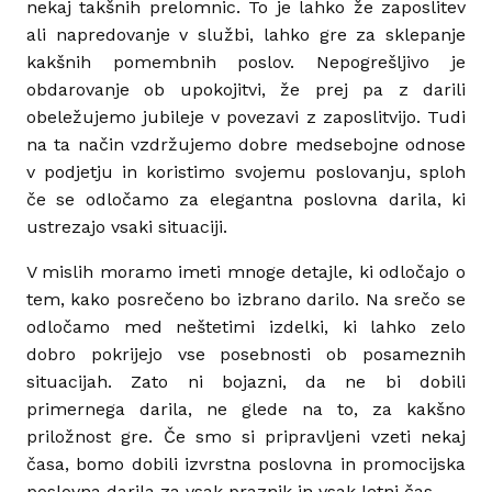
nekaj takšnih prelomnic. To je lahko že zaposlitev
ali napredovanje v službi, lahko gre za sklepanje
kakšnih pomembnih poslov. Nepogrešljivo je
obdarovanje ob upokojitvi, že prej pa z darili
obeležujemo jubileje v povezavi z zaposlitvijo. Tudi
na ta način vzdržujemo dobre medsebojne odnose
v podjetju in koristimo svojemu poslovanju, sploh
če se odločamo za elegantna poslovna darila, ki
ustrezajo vsaki situaciji.
V mislih moramo imeti mnoge detajle, ki odločajo o
tem, kako posrečeno bo izbrano darilo. Na srečo se
odločamo med neštetimi izdelki, ki lahko zelo
dobro pokrijejo vse posebnosti ob posameznih
situacijah. Zato ni bojazni, da ne bi dobili
primernega darila, ne glede na to, za kakšno
priložnost gre. Če smo si pripravljeni vzeti nekaj
časa, bomo dobili izvrstna poslovna in promocijska
poslovna darila za vsak praznik in vsak letni čas.