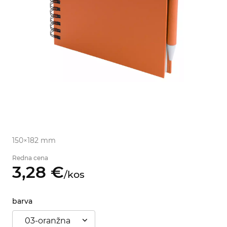
150×182 mm
Redna cena
3,
28
€
/
kos
barva
03-oranžna