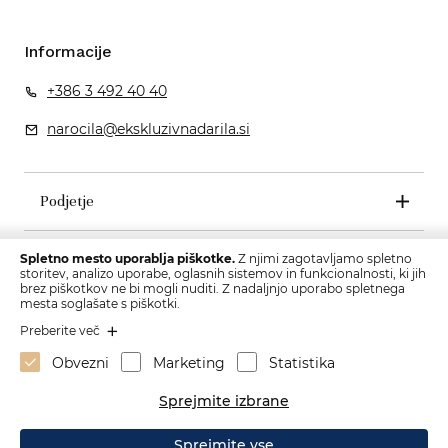
Informacije
+386 3 492 40 40
narocila@ekskluzivnadarila.si
Podjetje
Pogoji poslovanja
Spletno mesto uporablja piškotke.
Z njimi zagotavljamo spletno
storitev, analizo uporabe, oglasnih sistemov in funkcionalnosti, ki jih
brez piškotkov ne bi mogli nuditi. Z nadaljnjo uporabo spletnega
mesta soglašate s piškotki.
Preberite več
Obvezni
Marketing
Statistika
Sprejmite izbrane
Sprejmite vse