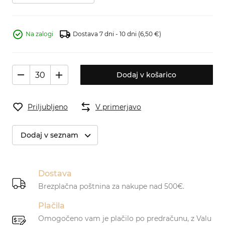
Na zalogi
Dostava 7 dni - 10 dni
(6,50 €)
Dodaj v košarico
Priljubljeno
V primerjavo
Dodaj v seznam
Dostava
Brezplačna poštnina za nakupe nad 500€.
Plačila
Omogočeno vam je plačilo po predračunu, z Valu