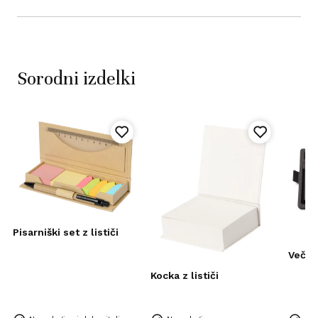
Sorodni izdelki
Pisarniški set z lističi
Večn
Kocka z lističi