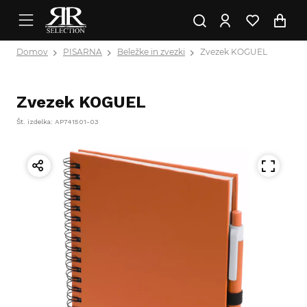
Domov
PISARNA
Beležke in zvezki
Zvezek KOGUEL
Zvezek KOGUEL
Št. izdelka: AP741501-03