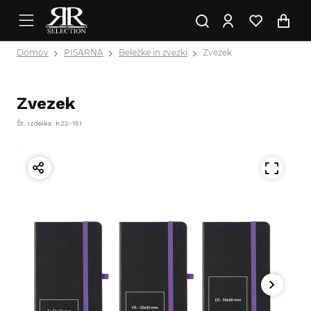
Domov
PISARNA
Beležke in zvezki
Zvezek
Zvezek
Št. izdelka: K22-151