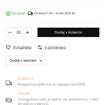
Na zalogi
Dostava 7 dni - 10 dni
(6,50 €)
Dodaj v košarico
Priljubljeno
V primerjavo
Dodaj v seznam
Dostava
Brezplačna poštnina za nakupe nad 500€.
Plačila
Omogočeno vam je plačilo po predračunu, z Valu
ali plačilo s kartico.