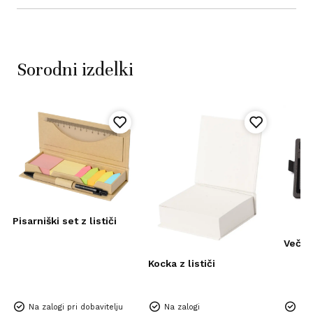
Sorodni izdelki
Pisarniški set z lističi
Večn
Kocka z lističi
Na zalogi pri dobavitelju
Na zalogi
Na 