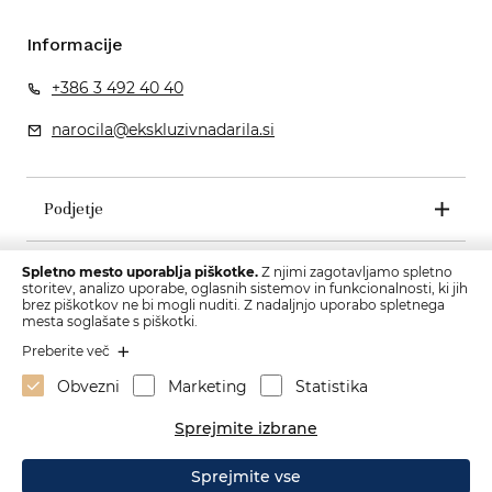
Informacije
+386 3 492 40 40
narocila@ekskluzivnadarila.si
Podjetje
Pogoji poslovanja
Spletno mesto uporablja piškotke.
Z njimi zagotavljamo spletno
storitev, analizo uporabe, oglasnih sistemov in funkcionalnosti, ki jih
brez piškotkov ne bi mogli nuditi. Z nadaljnjo uporabo spletnega
mesta soglašate s piškotki.
Preberite več
Obvezni
Marketing
Statistika
Sprejmite izbrane
Sprejmite vse