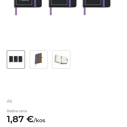
A6
Redna cena
1,
87
€
/
kos