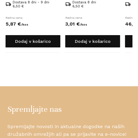
Dostava 8 dni - 9 dni
Dostava 8 dni
Dos
6,50 €
6,50 €
6,5
Redna cena
Redna cena
Redna c
5,
87
€
3,
01
€
46,
9
/
kos
/
kos
Dodaj v košarico
Dodaj v košarico
D
Spremljajte nas
Spremljajte novosti in aktualne dogodke na naših
družabnih omrežjih ali pa se prijavite na e-novice!