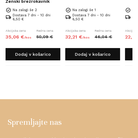
Ženski brezrokavnik
Na zalogi še 2
Na zalogi še 1
Na 
Dostava 7 dni - 10 dni
Dostava 7 dni - 10 dni
Dos
6,50 €
6,50 €
6,5
Akcijska cena
Redna cena
Akcijska cena
Redna cena
Akcijska
35,
06
€
32,
21
€
22,
4
50,
09
€
46,
04
€
/
kos
/
kos
Dodaj v košarico
Dodaj v košarico
D
Spremljajte nas