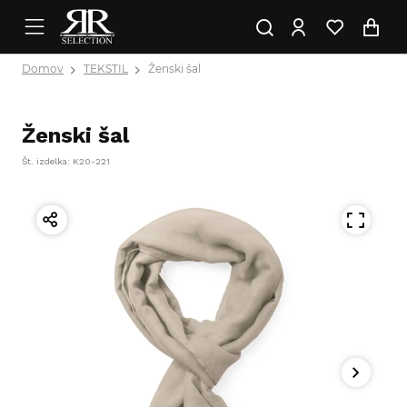
Domov
TEKSTIL
Ženski šal
Ženski šal
Št. izdelka: K20-221