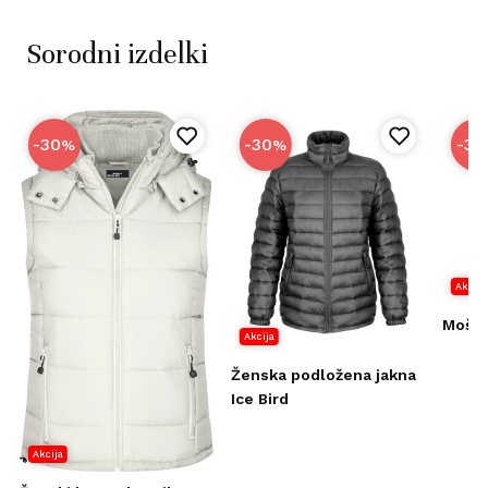
Sorodni izdelki
-30
-30
-35
%
%
Akcija
Moška
Akcija
Ženska podložena jakna
Ice Bird
Akcija