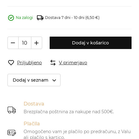
Na zalogi
Dostava 7 dni - 10 dni
(6,50 €)
Dodaj v košarico
Priljubljeno
V primerjavo
Dodaj v seznam
Dostava
Brezplačna poštnina za nakupe nad 500€.
Plačila
Omogočeno vam je plačilo po predračunu, z Valu
ali plačilo s kartico.