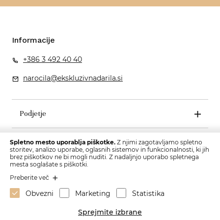
Informacije
+386 3 492 40 40
narocila@ekskluzivnadarila.si
Podjetje
Pogoji poslovanja
Spletno mesto uporablja piškotke.
Z njimi zagotavljamo spletno
storitev, analizo uporabe, oglasnih sistemov in funkcionalnosti, ki jih
brez piškotkov ne bi mogli nuditi. Z nadaljnjo uporabo spletnega
mesta soglašate s piškotki.
Preberite več
Obvezni
Marketing
Statistika
Sprejmite izbrane