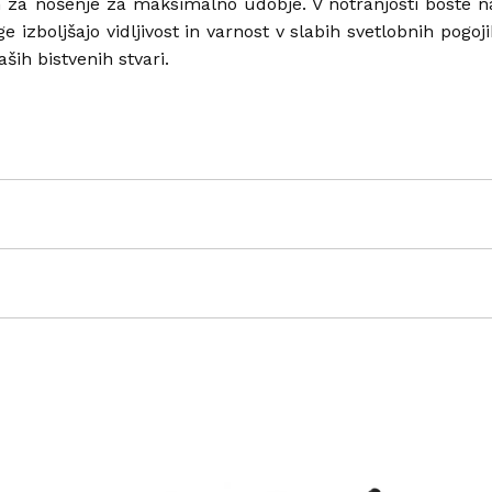
za nošenje za maksimalno udobje. V notranjosti boste n
 izboljšajo vidljivost in varnost v slabih svetlobnih pog
ših bistvenih stvari.