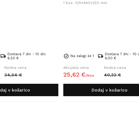
1 kos: 325×440×250 mm
Dostava 7 dni - 10 dni
Dostava 7 dni - 10 
Na zalogi še 1
6,50 €
6,50 €
Redna cena
Akcijska cena
Redna cena
25,
62
€
34,
04
€
40,
32
€
/
kos
daj v košarico
Dodaj v košarico