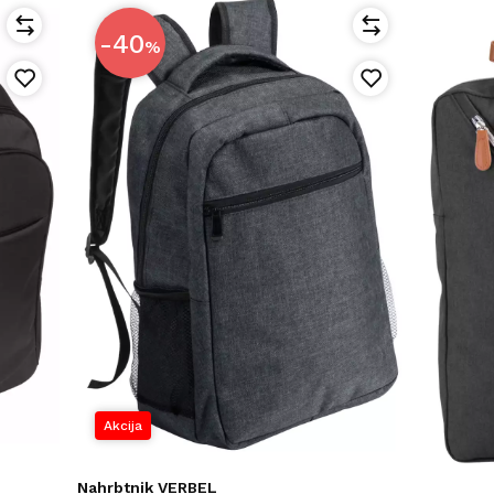
-40
%
Akcija
Nahrbtnik VERBEL