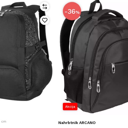
-36
%
Akcija
0 cm
Nahrbtnik ARCANO