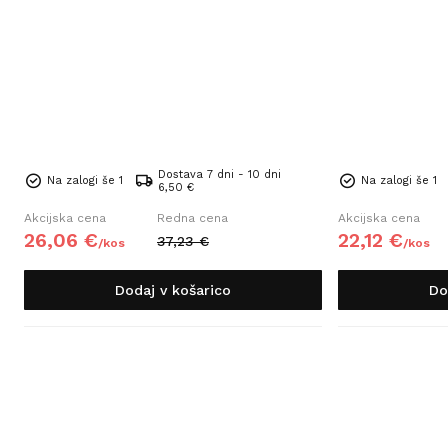
Dostava 7 dni - 10 dni
Na zalogi še 1
Na zalogi še 1
6,50 €
Akcijska cena
Redna cena
Akcijska cena
26,
06
€
22,
12
€
37,
23
€
/
kos
/
kos
Dodaj v košarico
Do