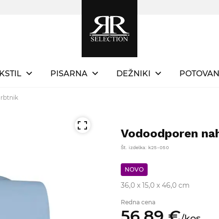
KSTIL
PISARNA
DEŽNIKI
POTOVAN
rbtnik
Vodoodporen nah
Št. izdelka: k25-050
NOVO
36,0 x 15,0 x 46,0 cm
Redna cena
56,
89
€
/
kos