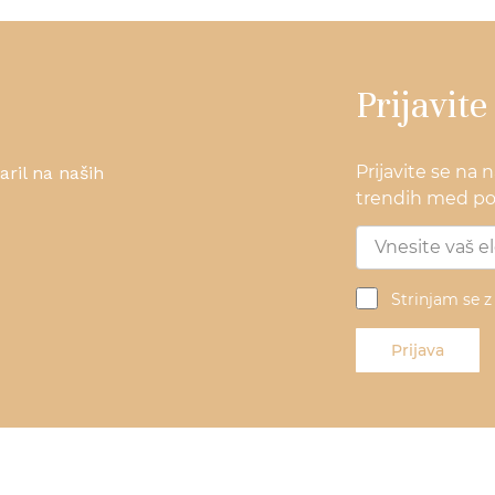
Prijavite
Prijavite se na 
ril na naših
trendih med pos
Strinjam se 
Prijava