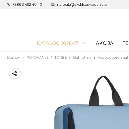
+386 3 492 40 40
narocila@ekskluzivnadarila.si
KATALOG 2026/27
AKCIJA
TE
Domov
POTOVANJE IN TORBE
Nahrbtniki
Vodoodporen nah