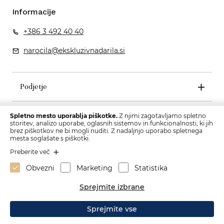
Informacije
+386 3 492 40 40
narocila@ekskluzivnadarila.si
Podjetje
Pogoji poslovanja
Spletno mesto uporablja piškotke.
Z njimi zagotavljamo spletno
storitev, analizo uporabe, oglasnih sistemov in funkcionalnosti, ki jih
brez piškotkov ne bi mogli nuditi. Z nadaljnjo uporabo spletnega
mesta soglašate s piškotki.
Preberite več
Obvezni
Marketing
Statistika
Sprejmite izbrane
Sprejmite vse
Izdelava spletne strani: Sitexo.com