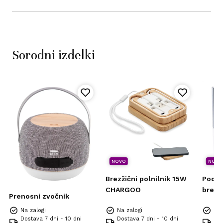
Sorodni izdelki
NOVO
NOVO
Brezžični polnilnik 15W
Podlo
CHARGOO
brezž
Prenosni zvočnik
in US
Na zalogi
Na zalogi
Na 
Dostava 7 dni - 10 dni
Dostava 7 dni - 10 dni
Dos