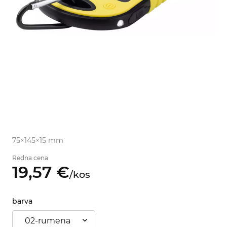
75×145×15 mm
Redna cena
19,
57
€
/
kos
barva
02-rumena