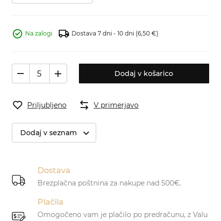
Na zalogi
Dostava 7 dni - 10 dni
(6,50 €)
Dodaj v košarico
Priljubljeno
V primerjavo
Dodaj v seznam
Dostava
Brezplačna poštnina za nakupe nad 500€.
Plačila
Omogočeno vam je plačilo po predračunu, z Valu