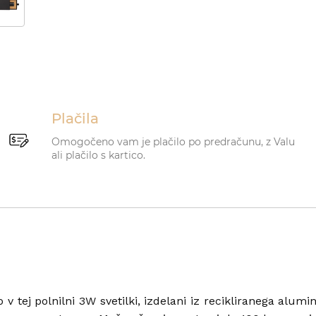
Plačila
Omogočeno vam je plačilo po predračunu, z Valu
ali plačilo s kartico.
v tej polnilni 3W svetilki, izdelani iz recikliranega alumi