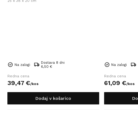
25 x 38 x 20 cm
Dostava 8 dni
Na zalogi
Na zalogi
6,50 €
Redna cena
Redna cena
39,
47
€
61,
09
€
/
kos
/
kos
Dodaj v košarico
Do