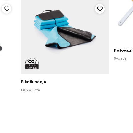
Potovalni
5-delni
Piknik odeja
130x145 cm