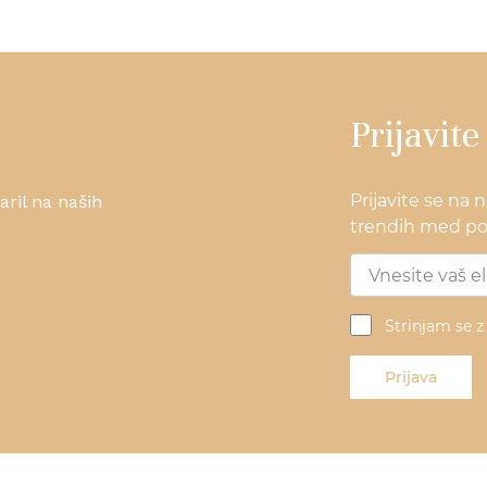
Prijavite
Prijavite se na 
ril na naših
trendih med pos
Strinjam se 
Prijava