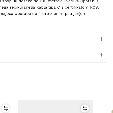
snop, ki doseže do 100 metrov. Svetilka uporablja
enega recikliranega kabla tipa C s certifikatom RCS.
 omogoča uporabo do 4 ure z enim polnjenjem.