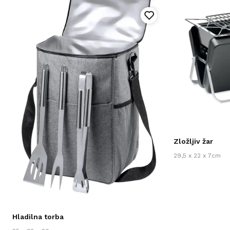
Zložljiv žar
29,5 x 22 x 7cm
Hladilna torba