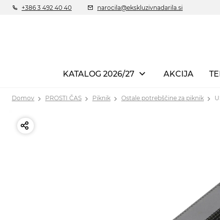
+386 3 492 40 40
narocila@ekskluzivnadarila.si
KATALOG 2026/27
AKCIJA
TE
Domov
PROSTI ČAS
Piknik
Ostale potrebščine za piknik
U