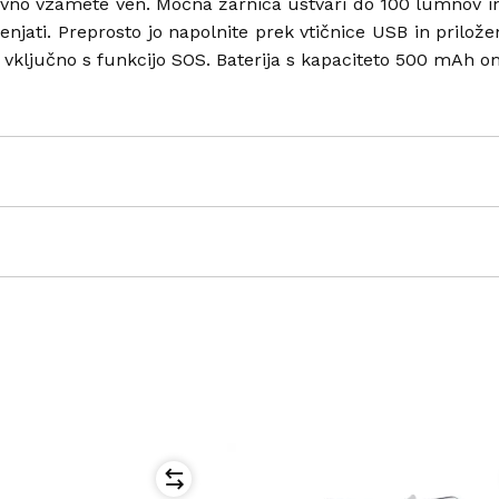
vno vzamete ven. Močna žarnica ustvari do 100 lumnov in 
menjati. Preprosto jo napolnite prek vtičnice USB in prilož
, vključno s funkcijo SOS. Baterija s kapaciteto 500 mAh