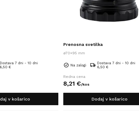
Prenosna svetilka
ø70×95 mm
Dostava 7 dni - 10 dni
Dostava 7 dni - 10 dni
Na zalogi
6,50 €
6,50 €
Redna cena
8,
21
€
/
kos
daj v košarico
Dodaj v košarico