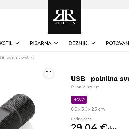
KSTIL
PISARNA
DEŽNIKI
POTOVAN
SB- polnilna svetilka
USB- polnilna sv
Št. izdelka: K25-142
NOVO
8,6 x 3,0 x 2,5 cm
Redna cena
29,
04
€
/
kos