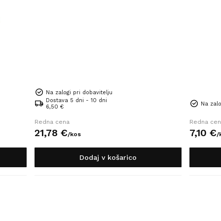
Na zalogi pri dobavitelju
Dostava 5 dni - 10 dni
Na zalo
6,50 €
Redna cena
Redna cen
21,
78
€
7,
10
€
/
kos
/
Dodaj v košarico