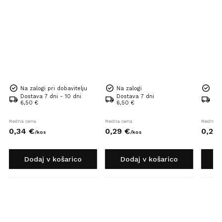
Na zalogi pri dobavitelju
Na zalogi
Na 
Dostava 7 dni - 10 dni
Dostava 7 dni
Dos
6,50 €
6,50 €
6,5
Redna cena
Redna cena
Redna c
0,
34
€
0,
29
€
0,
24
/
kos
/
kos
Dodaj v košarico
Dodaj v košarico
D