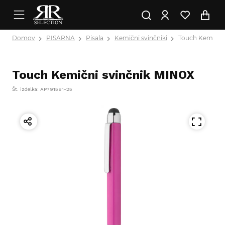
Domov
PISARNA
Pisala
Kemični svinčniki
Touch Kemični
Touch Kemični svinčnik MINOX
Št. izdelka: AP791581-25