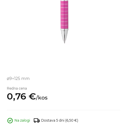
ø9×125 mm
Redna cena
0,
76
€
/
kos
Na zalogi
Dostava 5 dni
(6,50 €)