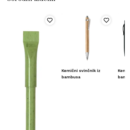
Kemični svinčnik iz
Kemič
bambusa
bamb