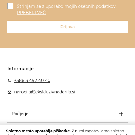
Strinjam se z uporabo mojih osebnih podatkov.
PREBERI VEČ
Prijava
Informacije
+386 3 492 40 40
narocila@ekskluzivnadarila.si
Podjetje
Pogoji poslovanja
Spletno mesto uporablja piškotke.
Z njimi zagotavljamo spletno