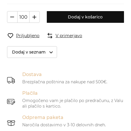
Dodaj v košarico
Priljubljeno
V primerjavo
Dodaj v seznam
Dostava
Brezplačna poštnina za nakupe nad 500€.
Plačila
Omogočeno vam je plačilo po predračunu, z Valu
ali plačilo s kartico.
Odprema paketa
Naročila dostavimo v 3-10 delovnih dneh.