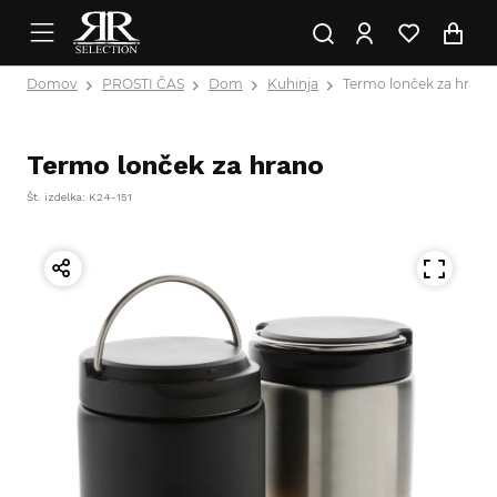
Domov
PROSTI ČAS
Dom
Kuhinja
Termo lonček za hrano
Termo lonček za hrano
Št. izdelka: K24-151