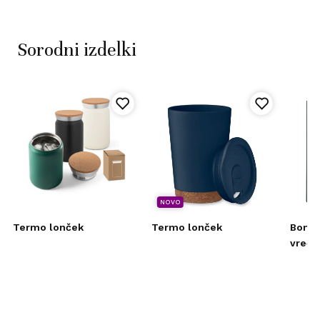
Sorodni izdelki
NOVO
Termo lonček
Termo lonček
Bomba
vrečk