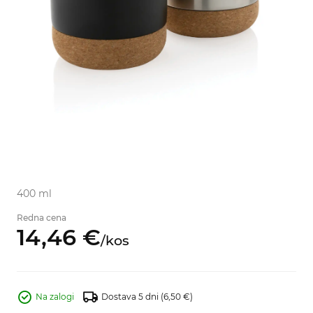
400 ml
Redna cena
14,
46
€
/
kos
Na zalogi
Dostava 5 dni
(6,50 €)