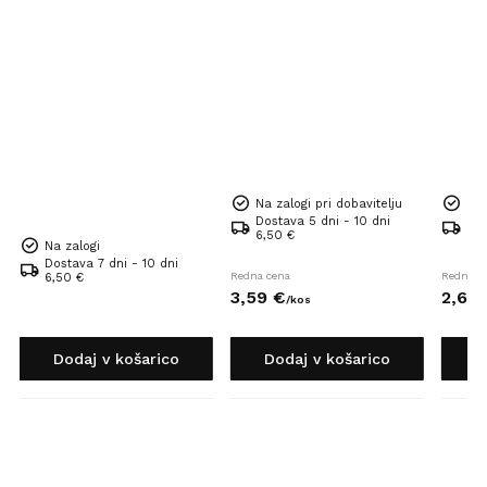
Na zalogi pri dobavitelju
Na 
Dostava 5 dni - 10 dni
Dos
6,50 €
6,5
Na zalogi
Dostava 7 dni - 10 dni
Redna cena
Redna c
6,50 €
3,
59
€
2,
62
/
kos
Dodaj v košarico
Dodaj v košarico
D