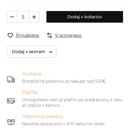
Dodaj v košarico
Priljubljeno
V primerjavo
Dodaj v seznam
Dostava
Brezplačna poštnina za nakupe nad 500€.
Plačila
Omogočeno vam je plačilo po predračunu, z Valu
ali plačilo s kartico.
Odprema paketa
Naročila dostavimo v 3-10 delovnih dneh.