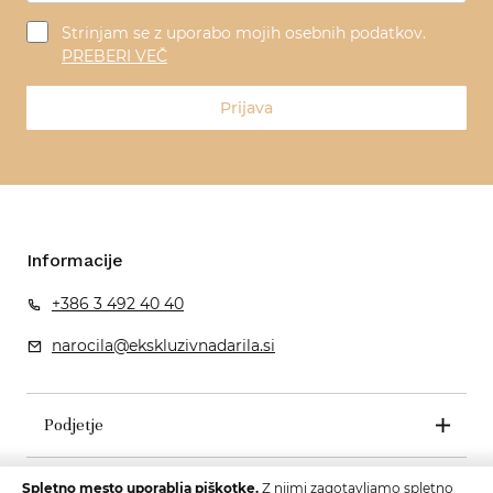
Strinjam se z uporabo mojih osebnih podatkov.
PREBERI VEČ
Prijava
Informacije
+386 3 492 40 40
narocila@ekskluzivnadarila.si
Podjetje
Pogoji poslovanja
Spletno mesto uporablja piškotke.
Z njimi zagotavljamo spletno