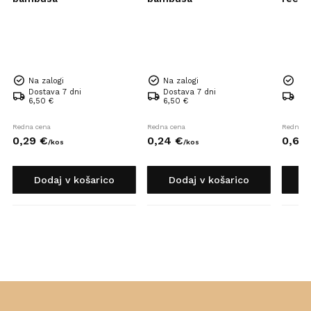
Na zalogi
Na zalogi
Na 
Dostava 7 dni
Dostava 7 dni
Dos
6,50 €
6,50 €
6,5
Redna cena
Redna cena
Redna c
0,
29
€
0,
24
€
0,
68
/
kos
/
kos
Dodaj v košarico
Dodaj v košarico
D