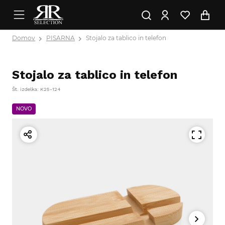
Domov
PISARNA
Stojalo za tablico in telefon
Stojalo za tablico in telefon
Št. izdelka: K25-124
NOVO