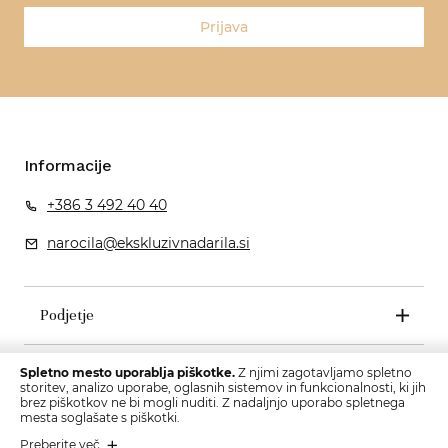
Prijava
Informacije
+386 3 492 40 40
narocila@ekskluzivnadarila.si
Podjetje
Pogoji poslovanja
Spletno mesto uporablja piškotke.
Z njimi zagotavljamo spletno
storitev, analizo uporabe, oglasnih sistemov in funkcionalnosti, ki jih
brez piškotkov ne bi mogli nuditi. Z nadaljnjo uporabo spletnega
mesta soglašate s piškotki.
Preberite več