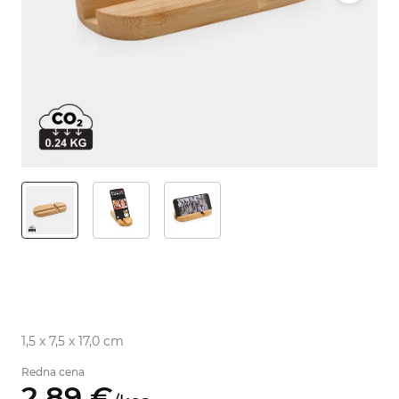
1,5 x 7,5 x 17,0 cm
Redna cena
2,
89
€