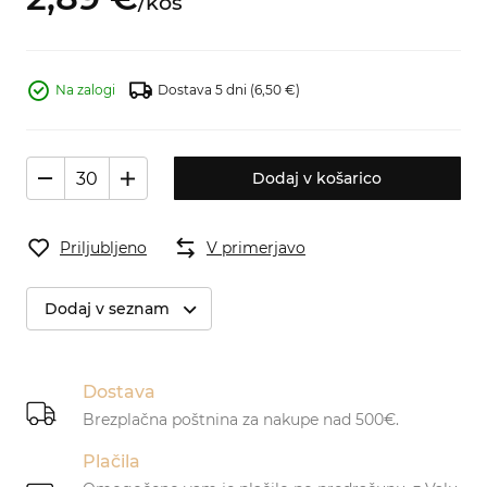
/
kos
Na zalogi
Dostava 5 dni
(6,50 €)
Dodaj v košarico
Priljubljeno
V primerjavo
Dodaj v seznam
Dostava
Brezplačna poštnina za nakupe nad 500€.
Plačila