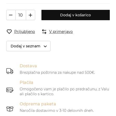
Dodaj v košarico
Priljubljeno
V primerjavo
Dodaj v seznam
Dostava
Brezplačna poštnina za nakupe nad 500€.
Plačila
Omogočeno vam je plačilo po predračunu, z Valu
ali plačilo s kartico.
Odprema paketa
Naročila dostavimo v 3-10 delovnih dneh.