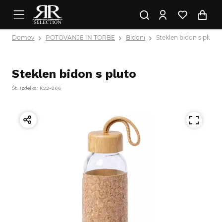
Domov
POTOVANJE IN TORBE
Bidoni
Steklen bidon s pluto
Steklen bidon s pluto
Št. izdelka: K22-266