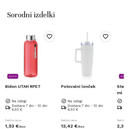
Sorodni izdelki
NOVO
NOVO
Bidon UTAH RPET
Potovalni lonček
Stekl
ml U
Na zalogi
Na zalogi
Na 
Dostava 7 dni - 10 dni
Dostava 7 dni - 10 dni
Dos
6,50 €
6,50 €
6,5
Redna cena
Redna cena
Redna c
1,
53
€
13,
42
€
2,
38
/
kos
/
kos