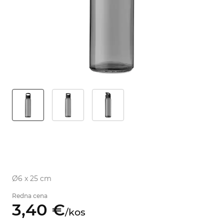
Ø6 x 25 cm
Redna cena
3,
40
€
/
kos