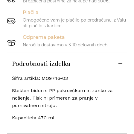
Brezplačna poštnina za nakupe nad 500€.
Plačila
Omogočeno vam je plačilo po predračunu, z Valu
ali plačilo s kartico.
Odprema paketa
Naročila dostavimo v 3-10 delovnih dneh.
Podrobnosti izdelka
Šifra artikla: MO9746-03
Steklen bidon s PP pokrovčkom in zanko za
nošenje. Tisk ni primeren za pranje v
pomivalnem stroju.
Kapaciteta 470 ml.