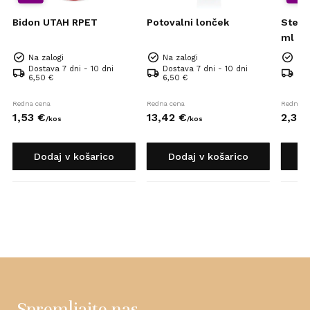
Bidon UTAH RPET
Potovalni lonček
Stekl
ml U
Na zalogi
Na zalogi
Na 
Dostava 7 dni - 10 dni
Dostava 7 dni - 10 dni
Dos
6,50 €
6,50 €
6,5
Redna cena
Redna cena
Redna c
1,
53
€
13,
42
€
2,
38
/
kos
/
kos
Dodaj v košarico
Dodaj v košarico
D
Spremljajte nas