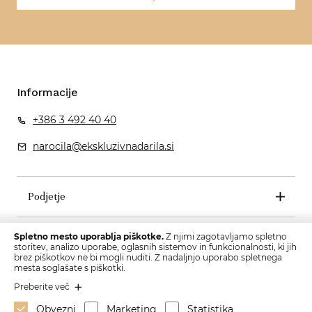
Informacije
+386 3 492 40 40
narocila@ekskluzivnadarila.si
Podjetje
Pogoji poslovanja
Spletno mesto uporablja piškotke.
Z njimi zagotavljamo spletno
storitev, analizo uporabe, oglasnih sistemov in funkcionalnosti, ki jih
brez piškotkov ne bi mogli nuditi. Z nadaljnjo uporabo spletnega
mesta soglašate s piškotki.
Preberite več
Obvezni
Marketing
Statistika