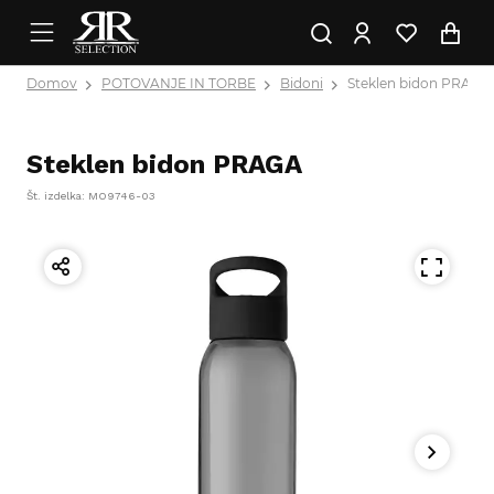
Domov
POTOVANJE IN TORBE
Bidoni
Steklen bidon PRAGA
Steklen bidon PRAGA
Št. izdelka: MO9746-03