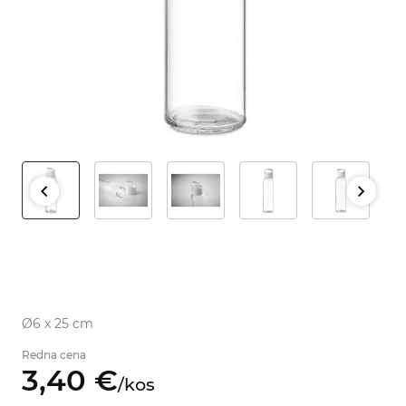
Ø6 x 25 cm
Redna cena
3,
40
€
/
kos