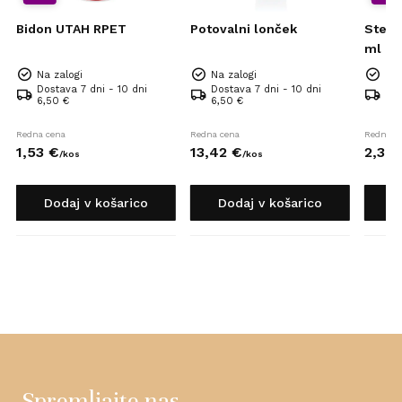
Bidon UTAH RPET
Potovalni lonček
Stekl
ml U
Na zalogi
Na zalogi
Na 
Dostava 7 dni - 10 dni
Dostava 7 dni - 10 dni
Dos
6,50 €
6,50 €
6,5
Redna cena
Redna cena
Redna c
1,
53
€
13,
42
€
2,
38
/
kos
/
kos
Dodaj v košarico
Dodaj v košarico
D
Spremljajte nas