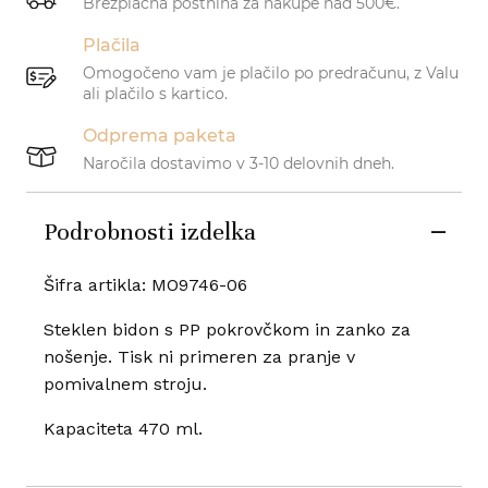
Brezplačna poštnina za nakupe nad 500€.
Plačila
Omogočeno vam je plačilo po predračunu, z Valu
ali plačilo s kartico.
Odprema paketa
Naročila dostavimo v 3-10 delovnih dneh.
Podrobnosti izdelka
Šifra artikla: MO9746-06
Steklen bidon s PP pokrovčkom in zanko za
nošenje. Tisk ni primeren za pranje v
pomivalnem stroju.
Kapaciteta 470 ml.