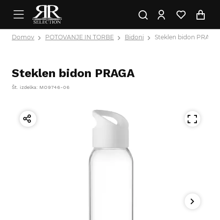
Domov
POTOVANJE IN TORBE
Bidoni
Steklen bidon PRAGA
Steklen bidon PRAGA
Št. izdelka: MO9746-06