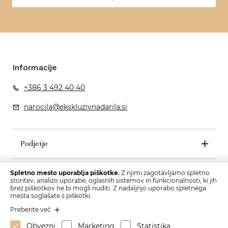
Informacije
+386 3 492 40 40
narocila@ekskluzivnadarila.si
Podjetje
Pogoji poslovanja
Spletno mesto uporablja piškotke.
Z njimi zagotavljamo spletno
storitev, analizo uporabe, oglasnih sistemov in funkcionalnosti, ki jih
brez piškotkov ne bi mogli nuditi. Z nadaljnjo uporabo spletnega
mesta soglašate s piškotki.
Preberite več
Obvezni
Marketing
Statistika