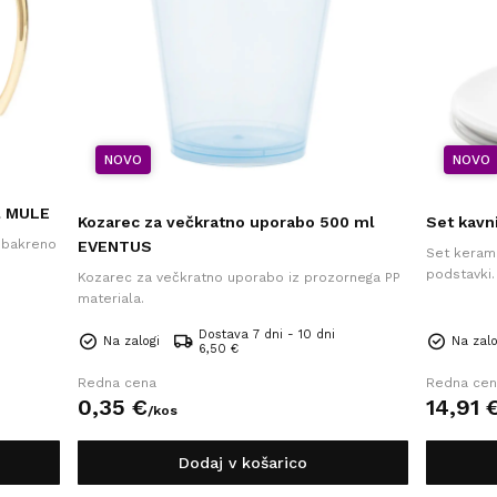
NOVO
NOVO
ml MULE
Kozarec za večkratno uporabo 500 ml
Set kavn
z bakreno
EVENTUS
Set kerami
podstavki.
Kozarec za večkratno uporabo iz prozornega PP
materiala.
Dostava 7 dni - 10 dni
Na zalogi
Na zalo
6,50 €
Redna cena
Redna cen
0,
35
€
14,
91
/
kos
Dodaj v košarico