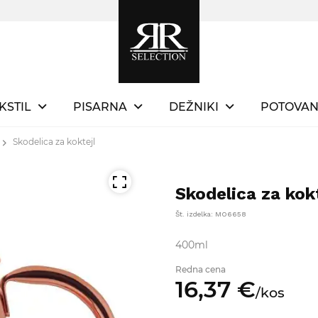
KSTIL
PISARNA
DEŽNIKI
POTOVAN
Skodelica za koktejl
Skodelica za kokt
Št. izdelka: MO6658
400ml
Redna cena
16,
37
€
/
kos