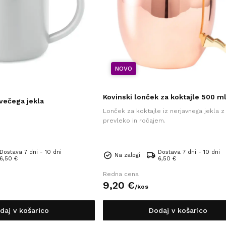
NOVO
Kovinski lonček za koktajle 500 
večega jekla
Lonček za koktajle iz nerjavnega jekla 
prevleko in ročajem.
Dostava 7 dni - 10 dni
Dostava 7 dni - 10 dni
Na zalogi
6,50 €
6,50 €
Redna cena
9,
20
€
/
kos
daj v košarico
Dodaj v košarico