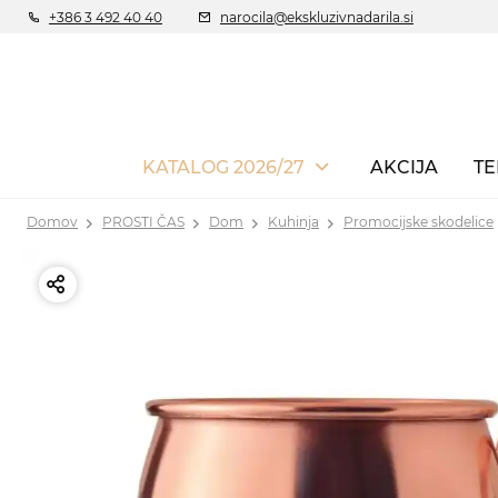
+386 3 492 40 40
narocila@ekskluzivnadarila.si
KATALOG 2026/27
AKCIJA
TE
Domov
PROSTI ČAS
Dom
Kuhinja
Promocijske skodelice