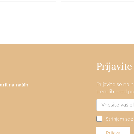
Prijavite
Prijavite se na 
ril na naših
trendih med pos
Strinjam se 
Prijava