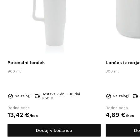
Potovalni lonček
Lonček iz nerja
900 ml
300 ml
Dostava 7 dni - 10 dni
Na zalogi
Na zalogi
6,50 €
Redna cena
Redna cena
13,
42
€
4,
89
€
/
kos
/
kos
Dodaj v košarico
Do