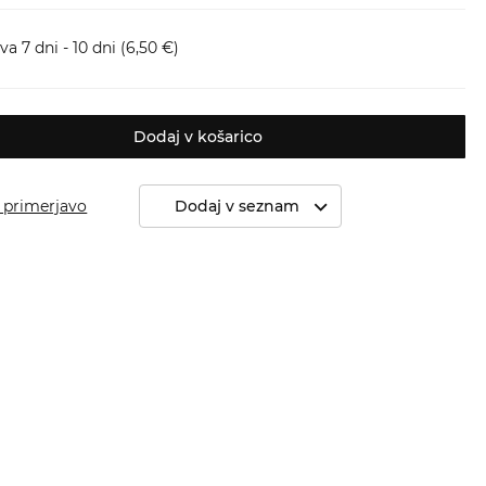
a 7 dni - 10 dni
(6,50 €)
Dodaj v košarico
 primerjavo
Dodaj v seznam