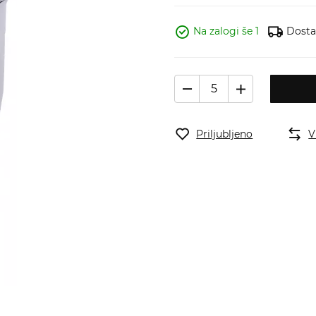
Na zalogi še 1
Dostav
Priljubljeno
V