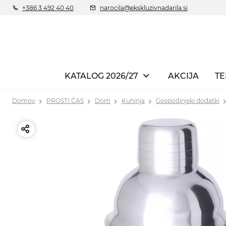
+386 3 492 40 40
narocila@ekskluzivnadarila.si
KATALOG 2026/27
AKCIJA
TE
Domov
PROSTI ČAS
Dom
Kuhinja
Gospodinjski dodatki