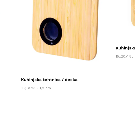
Kuhinjsk
15x20x1,5c
Kuhinjska tehtnica / deska
16,1 × 23 × 1,9 cm