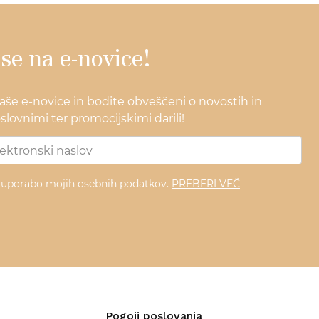
 se na e-novice!
naše e-novice in bodite obveščeni o novostih in
lovnimi ter promocijskimi darili!
z uporabo mojih osebnih podatkov.
PREBERI VEČ
Pogoji poslovanja