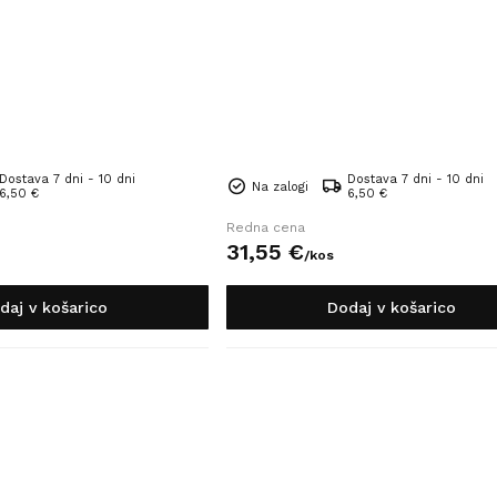
Dostava 7 dni - 10 dni
Dostava 7 dni - 10 dni
Na zalogi
6,50 €
6,50 €
Redna cena
31,
55
€
/
kos
daj v košarico
Dodaj v košarico