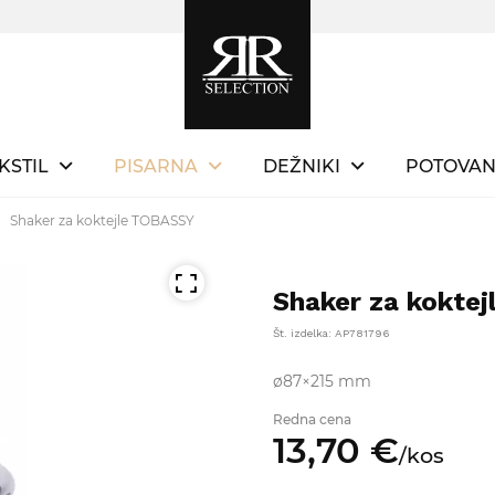
KSTIL
PISARNA
DEŽNIKI
POTOVAN
Shaker za koktejle TOBASSY
Shaker za kokte
Št. izdelka: AP781796
ø87×215 mm
Redna cena
13,
70
€
/
kos