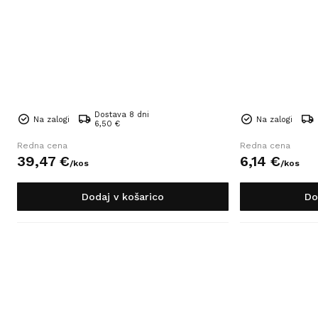
Dostava 8 dni
Na zalogi
Na zalogi
6,50 €
Redna cena
Redna cena
39,
47
€
6,
14
€
/
kos
/
kos
Dodaj v košarico
Do