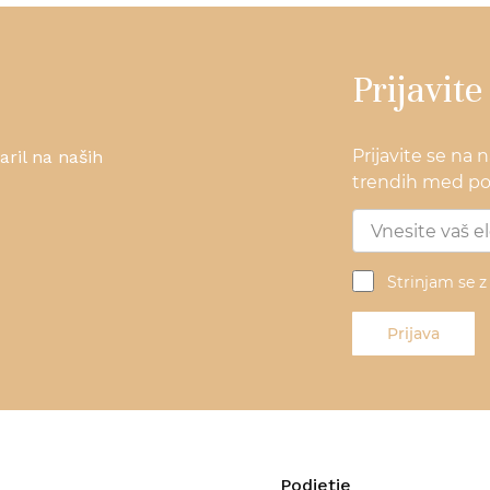
Prijavite
Prijavite se na 
ril na naših
trendih med pos
Strinjam se 
Prijava
Podjetje