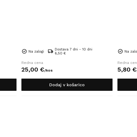
Dostava 7 dni - 10 dni
Na zalogi
Na zalo
6,50 €
Redna cena
Redna cen
25,
00
€
5,
80
€
/
kos
Dodaj v košarico