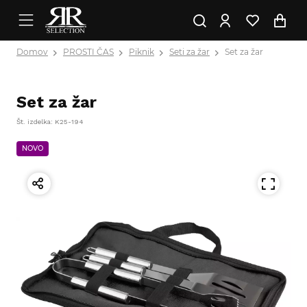
Domov
PROSTI ČAS
Piknik
Seti za žar
Set za žar
Set za žar
Št. izdelka: K25-194
NOVO