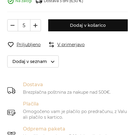
Na zalogi
Dostava 5 dni
(6,50 €)
Dodaj v košarico
Priljubljeno
V primerjavo
Dodaj v seznam
Dostava
Brezplačna poštnina za nakupe nad 500€.
Plačila
Omogočeno vam je plačilo po predračunu, z Valu
ali plačilo s kartico.
Odprema paketa