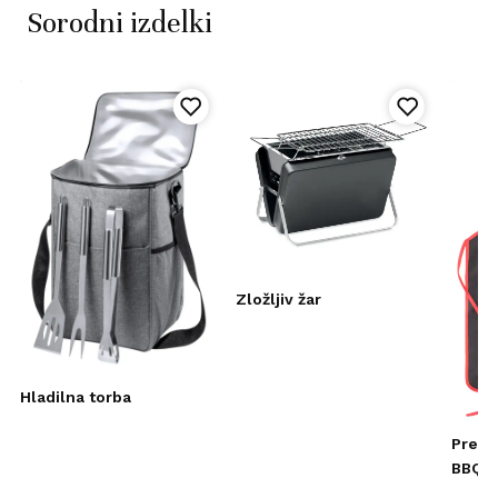
Sorodni izdelki
Zložljiv žar
Hladilna torba
Predp
BBQ