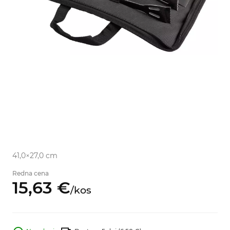
41,0×27,0 cm
Redna cena
15,
63
€
/
kos