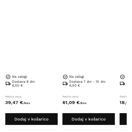
Na zalogi
Na zalogi
Na 
Dostava 8 dni
Dostava 7 dni - 10 dni
Dos
6,50 €
6,50 €
6,5
Redna cena
Redna cena
Redna c
39,
47
€
61,
09
€
18,
63
/
kos
/
kos
Dodaj v košarico
Dodaj v košarico
D