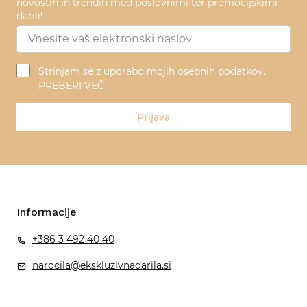
novostih in trendih med poslovnimi ter promocijskimi
darili!
Strinjam se z uporabo mojih osebnih podatkov.
PREBERI VEČ
Prijava
Informacije
+386 3 492 40 40
narocila@ekskluzivnadarila.si