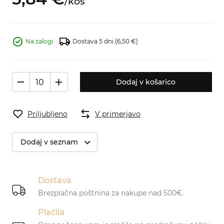
/
kos
Na zalogi
Dostava 5 dni
(6,50 €)
Dodaj v košarico
Priljubljeno
V primerjavo
Dodaj v seznam
Dostava
Brezplačna poštnina za nakupe nad 500€.
Plačila