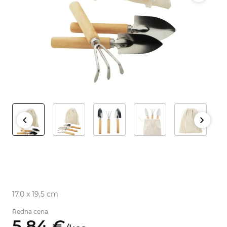
17,0 x 19,5 cm
Redna cena
5,
84
€