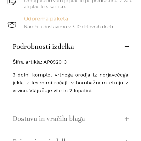
Omogočeno vam je plačilo po predračunu, z Valu
ali plačilo s kartico.
Odprema paketa
Naročila dostavimo v 3-10 delovnih dneh.
Podrobnosti izdelka
Šifra artikla: AP892013
3-delni komplet vrtnega orodja iz nerjavečega
jekla z lesenimi ročaji, v bombažnem etuiju z
vrvico. Vključuje vile in 2 lopatici.
Dostava in vračila blaga