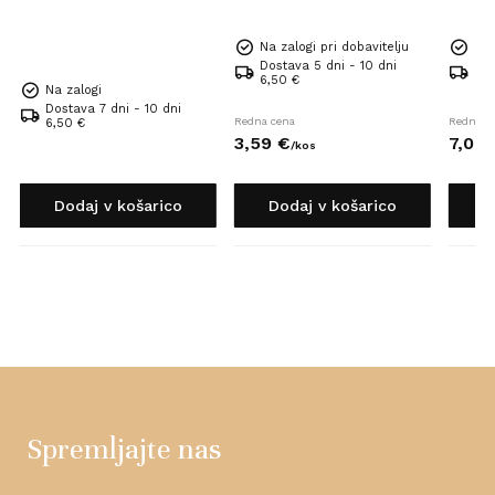
Na zalogi pri dobavitelju
Na 
Dostava 5 dni - 10 dni
Dos
6,50 €
6,5
Na zalogi
Dostava 7 dni - 10 dni
Redna cena
Redna c
6,50 €
3,
59
€
7,
09
/
kos
Dodaj v košarico
Dodaj v košarico
D
Spremljajte nas