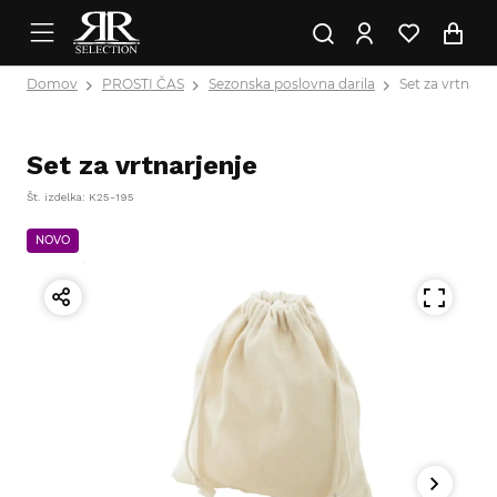
Domov
PROSTI ČAS
Sezonska poslovna darila
Set za vrtnarje
Set za vrtnarjenje
Št. izdelka: K25-195
NOVO