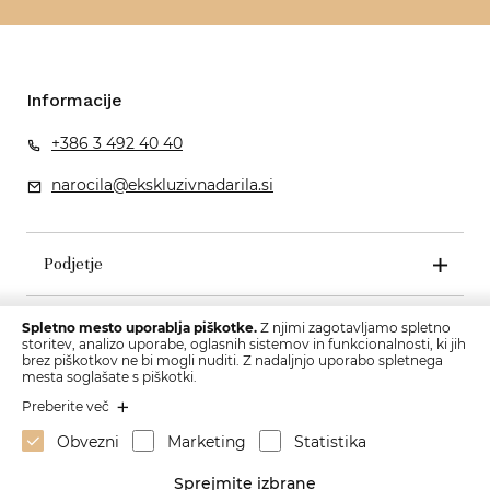
Informacije
+386 3 492 40 40
narocila@ekskluzivnadarila.si
Podjetje
Pogoji poslovanja
Spletno mesto uporablja piškotke.
Z njimi zagotavljamo spletno
storitev, analizo uporabe, oglasnih sistemov in funkcionalnosti, ki jih
brez piškotkov ne bi mogli nuditi. Z nadaljnjo uporabo spletnega
mesta soglašate s piškotki.
Preberite več
Obvezni
Marketing
Statistika
Sprejmite izbrane