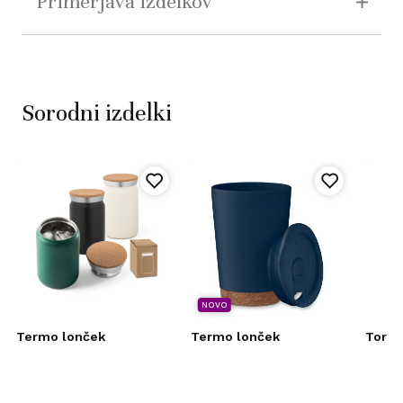
Primerjava izdelkov
Sorodni izdelki
NOVO
Termo lonček
Termo lonček
Torba