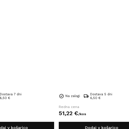
Dostava 7 dni
Dostava 5 dni
Na zalogi
6,50 €
6,50 €
Redna cena
51,
22
€
/
kos
daj v košarico
Dodaj v košarico