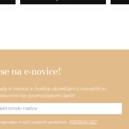
 se na e-novice!
naše e-novice in bodite obveščeni o novostih in
lovnimi ter promocijskimi darili!
z uporabo mojih osebnih podatkov.
PREBERI VEČ