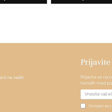
Prijavite
Prijavite se na 
ril na naših
trendih med pos
Strinjam se 