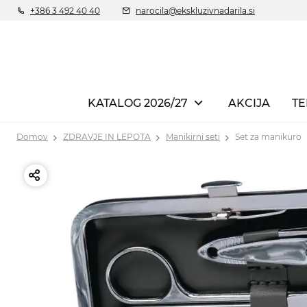
+386 3 492 40 40
narocila@ekskluzivnadarila.si
KATALOG 2026/27
AKCIJA
TE
Domov
ZDRAVJE IN LEPOTA
Manikirni seti
Set za manikuro