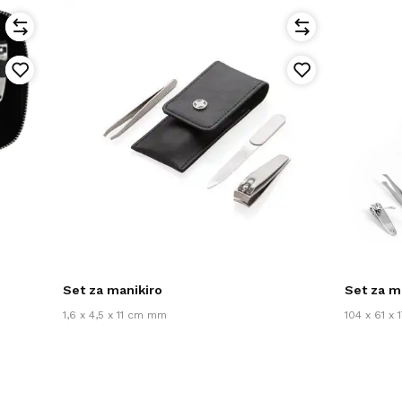
Set za manikiro
Set za m
1,6 x 4,5 x 11 cm mm
104 x 61 x