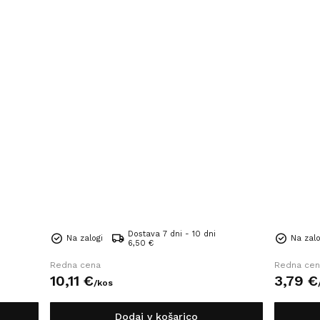
Dostava 7 dni - 10 dni
Na zalogi
Na zalo
6,50 €
Redna cena
Redna cen
10,
11
€
3,
79
€
/
kos
Dodaj v košarico