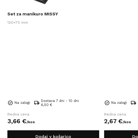
Set za manikuro MISSY
120×70 mm
Dostava 7 dni - 10 dni
Na zalogi
Na zalogi
6,50 €
Redna cena
Redna cena
3,
66
€
2,
67
€
/
kos
/
kos
Dodaj v košarico
Do