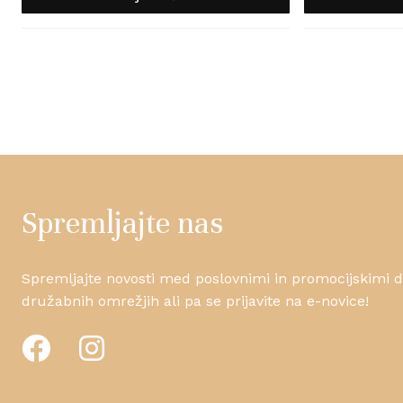
Spremljajte nas
Spremljajte novosti med poslovnimi in promocijskimi da
družabnih omrežjih ali pa se prijavite na e-novice!