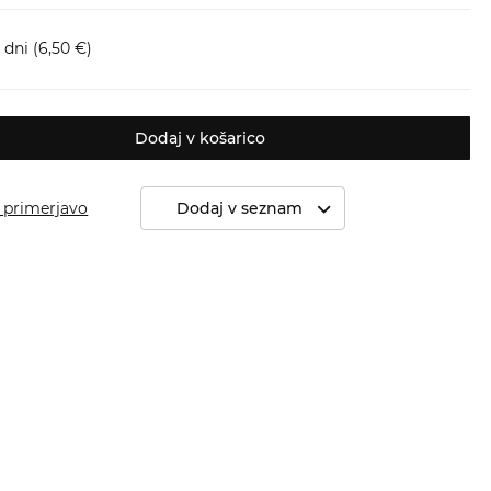
 dni
(6,50 €)
Dodaj v košarico
 primerjavo
Dodaj v seznam