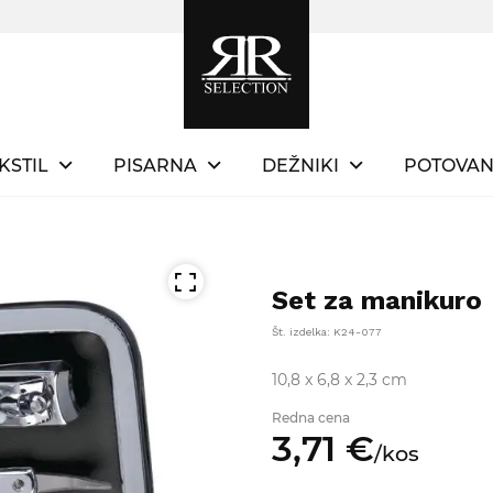
KSTIL
PISARNA
DEŽNIKI
POTOVAN
Set za manikuro
Št. izdelka: K24-077
10,8 x 6,8 x 2,3 cm
Redna cena
3,
71
€
/
kos