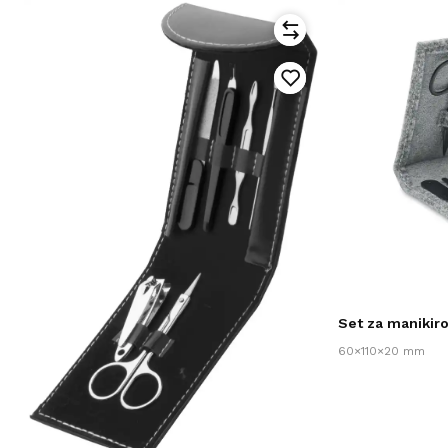
Set za manikir
60×110×20 mm