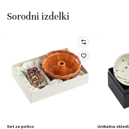
Sorodni izdelki
c
o
Set za potico
Unikatna skledi