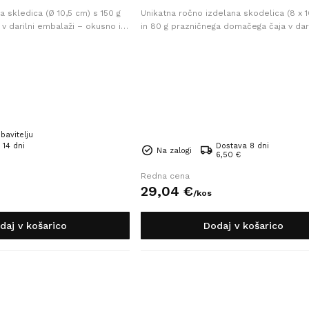
 skledica (Ø 10,5 cm) s 150 g
Unikatna ročno izdelana skodelica (8 x 1
v darilni embalaži – okusno in
in 80 g prazničnega domačega čaja v dari
ilo za vsako priložnost.
embalaži – popolno darilo za ljubitelje 
napitkov.
bavitelju
 14 dni
Dostava 8 dni
Na zalogi
6,50 €
Redna cena
29,
04
€
/
kos
daj v košarico
Dodaj v košarico