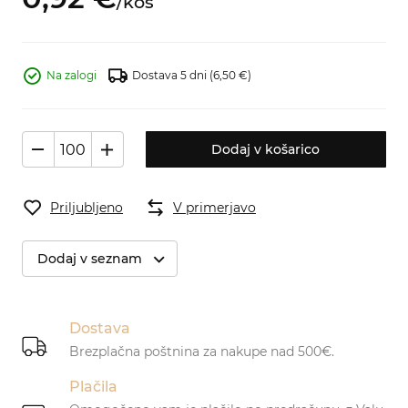
/
kos
Na zalogi
Dostava 5 dni
(6,50 €)
Dodaj v košarico
Priljubljeno
V primerjavo
Dodaj v seznam
Dostava
Brezplačna poštnina za nakupe nad 500€.
Plačila