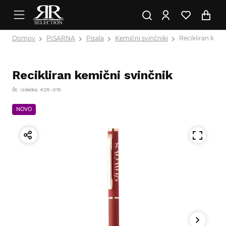
Domov
PISARNA
Pisala
Kemični svinčniki
Recikliran kemi
Recikliran kemični svinčnik
Št. izdelka: K25-015
NOVO