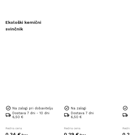
Ekološki kemični
svinčnik
Na zalogi pri dobavitelju
Na zalogi
Na 
Dostava 7 dni - 10 dni
Dostava 7 dni
Dos
6,50 €
6,50 €
6,5
Redna cena
Redna cena
Redna c
0,
34
€
0,
29
€
0,
24
/
kos
/
kos