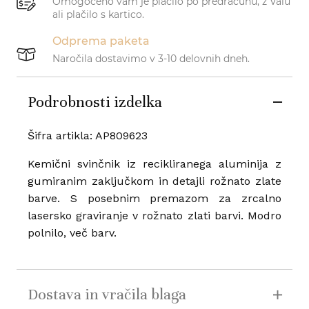
Omogočeno vam je plačilo po predračunu, z Valu
ali plačilo s kartico.
Odprema paketa
Naročila dostavimo v 3-10 delovnih dneh.
Podrobnosti izdelka
Šifra artikla:
AP809623
Kemični svinčnik iz recikliranega aluminija z
gumiranim zaključkom in detajli rožnato zlate
barve. S posebnim premazom za zrcalno
lasersko graviranje v rožnato zlati barvi. Modro
polnilo, več barv.
Dostava in vračila blaga