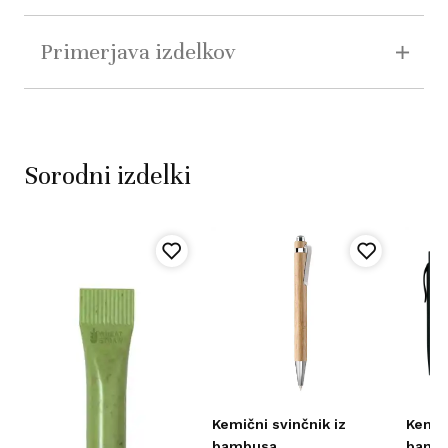
Primerjava izdelkov
Sorodni izdelki
Kemični svinčnik iz
Kemič
bambusa
bamb