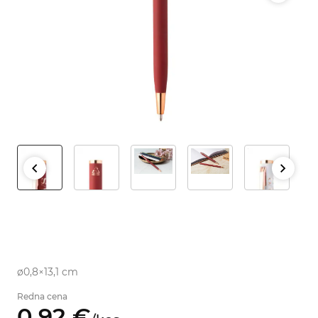
ø0,8×13,1 cm
Redna cena
0,
92
€